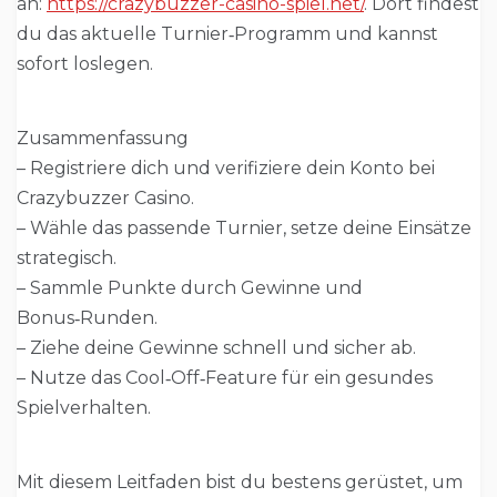
an:
https://crazybuzzer-casino-spiel.net/
. Dort findest
du das aktuelle Turnier‑Programm und kannst
sofort loslegen.
Zusammenfassung
– Registriere dich und verifiziere dein Konto bei
Crazybuzzer Casino.
– Wähle das passende Turnier, setze deine Einsätze
strategisch.
– Sammle Punkte durch Gewinne und
Bonus‑Runden.
– Ziehe deine Gewinne schnell und sicher ab.
– Nutze das Cool‑Off‑Feature für ein gesundes
Spielverhalten.
Mit diesem Leitfaden bist du bestens gerüstet, um