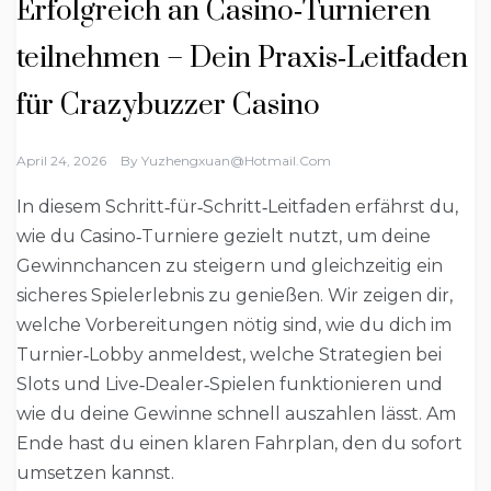
Erfolgreich an Casino‑Turnieren
teilnehmen – Dein Praxis‑Leitfaden
für Crazybuzzer Casino
April 24, 2026
By
Yuzhengxuan@hotmail.com
In diesem Schritt‑für‑Schritt‑Leitfaden erfährst du,
wie du Casino‑Turniere gezielt nutzt, um deine
Gewinnchancen zu steigern und gleichzeitig ein
sicheres Spielerlebnis zu genießen. Wir zeigen dir,
welche Vorbereitungen nötig sind, wie du dich im
Turnier‑Lobby anmeldest, welche Strategien bei
Slots und Live‑Dealer‑Spielen funktionieren und
wie du deine Gewinne schnell auszahlen lässt. Am
Ende hast du einen klaren Fahrplan, den du sofort
umsetzen kannst.