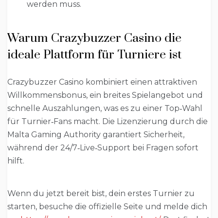
werden muss.
Warum Crazybuzzer Casino die
ideale Plattform für Turniere ist
Crazybuzzer Casino kombiniert einen attraktiven
Willkommensbonus, ein breites Spielangebot und
schnelle Auszahlungen, was es zu einer Top‑Wahl
für Turnier‑Fans macht. Die Lizenzierung durch die
Malta Gaming Authority garantiert Sicherheit,
während der 24/7‑Live‑Support bei Fragen sofort
hilft.
Wenn du jetzt bereit bist, dein erstes Turnier zu
starten, besuche die offizielle Seite und melde dich