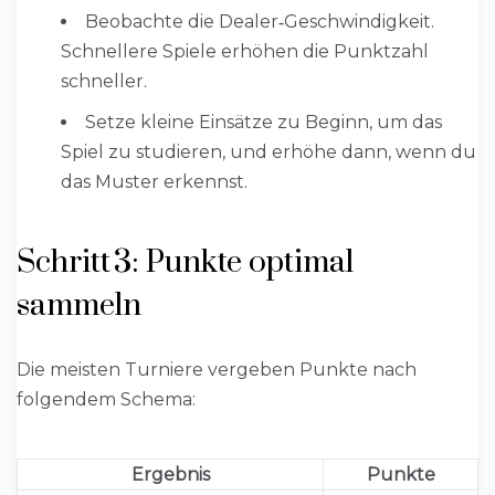
Beobachte die Dealer‑Geschwindigkeit.
Schnellere Spiele erhöhen die Punktzahl
schneller.
Setze kleine Einsätze zu Beginn, um das
Spiel zu studieren, und erhöhe dann, wenn du
das Muster erkennst.
Schritt 3: Punkte optimal
sammeln
Die meisten Turniere vergeben Punkte nach
folgendem Schema:
Ergebnis
Punkte