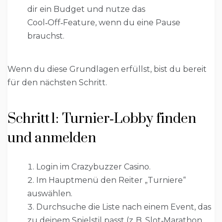
dir ein Budget und nutze das
Cool‑Off‑Feature, wenn du eine Pause
brauchst.
Wenn du diese Grundlagen erfüllst, bist du bereit
für den nächsten Schritt.
Schritt 1: Turnier‑Lobby finden
und anmelden
Login im Crazybuzzer Casino.
Im Hauptmenü den Reiter „Turniere“
auswählen.
Durchsuche die Liste nach einem Event, das
zu deinem Spielstil passt (z. B. Slot‑Marathon