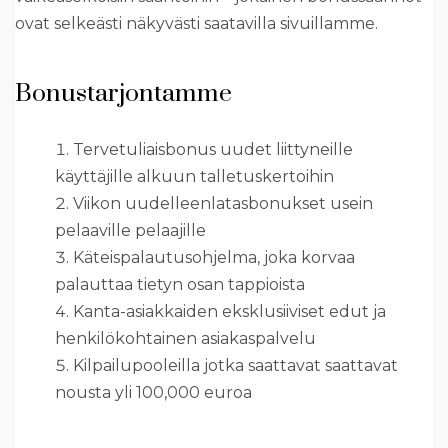
ovat selkeästi näkyvästi saatavilla sivuillamme.
Bonustarjontamme
Tervetuliaisbonus uudet liittyneille
käyttäjille alkuun talletuskertoihin
Viikon uudelleenlatasbonukset usein
pelaaville pelaajille
Käteispalautusohjelma, joka korvaa
palauttaa tietyn osan tappioista
Kanta-asiakkaiden eksklusiiviset edut ja
henkilökohtainen asiakaspalvelu
Kilpailupooleilla jotka saattavat saattavat
nousta yli 100,000 euroa