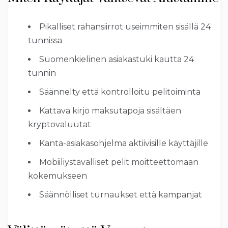
Pikalliset rahansiirrot useimmiten sisällä 24
tunnissa
Suomenkielinen asiakastuki kautta 24
tunnin
Säännelty että kontrolloitu pelitoiminta
Kattava kirjo maksutapoja sisältäen
kryptovaluutat
Kanta-asiakasohjelma aktiivisille käyttäjille
Mobiiliystävälliset pelit moitteettomaan
kokemukseen
Säännölliset turnaukset että kampanjat