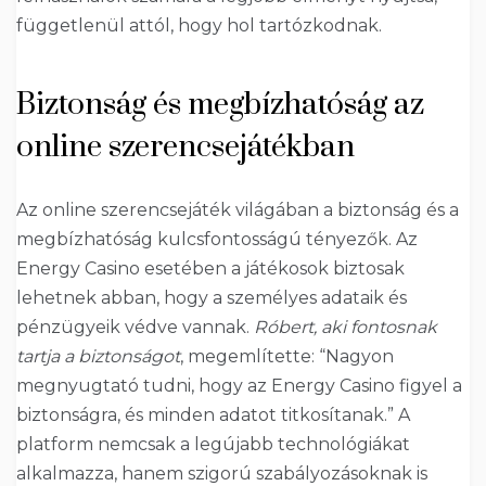
függetlenül attól, hogy hol tartózkodnak.
Biztonság és megbízhatóság az
online szerencsejátékban
Az online szerencsejáték világában a biztonság és a
megbízhatóság kulcsfontosságú tényezők. Az
Energy Casino esetében a játékosok biztosak
lehetnek abban, hogy a személyes adataik és
pénzügyeik védve vannak.
Róbert, aki fontosnak
tartja a biztonságot
, megemlítette: “Nagyon
megnyugtató tudni, hogy az Energy Casino figyel a
biztonságra, és minden adatot titkosítanak.” A
platform nemcsak a legújabb technológiákat
alkalmazza, hanem szigorú szabályozásoknak is