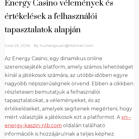
Energy Casino vélemények és
értékelések a felhasználói
tapasztalatok alapján
June 26, 2026
By
Yuzhengxuan@hotmail.com
Az Energy Casino, egy dinamikus online
szerencsejáték platform, amely számos lehetőséget
kínál a játékosok számára, az utóbbi időben egyre
nagyobb népszerűségnek örvend. Ebben a cikkben
részletesen bemutatjuk a felhasználói
tapasztalatokat, a véleményeket, és az
értékeléseket, amelyek segítenek megérteni, hogy
miért választják a játékosok ezt a platformot. A
xn--
energy-kaszin-nlb.com
oldalán található
információk is hozzájárulnak a teljes képhez.