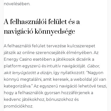
növelésében.
A felhasználói felület és a
navigáció könnyedsége
A felhasználói felület tervezése kulcsszerepet
játszik az online szerencsejáték élményében. Az
Energy Casino esetében a játékosok dicsérik a
platform egyszerű és intuitív navigációját.
Gábor,
akit lenyűgözött a dizájn
, így nyilatkozott: “Nagyon
könnyű megtalálni, amit keresek, a weboldal jól van
kategorizálva.” Az egyszerű navigáció lehetővé teszi,
hogy a felhasználók gyorsan hozzáférjenek a
kedvenc játékokhoz, bónuszokhoz és
promóciókhoz.