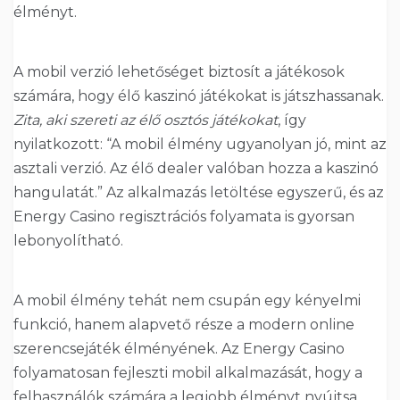
élményt.
A mobil verzió lehetőséget biztosít a játékosok
számára, hogy élő kaszinó játékokat is játszhassanak.
Zita, aki szereti az élő osztós játékokat
, így
nyilatkozott: “A mobil élmény ugyanolyan jó, mint az
asztali verzió. Az élő dealer valóban hozza a kaszinó
hangulatát.” Az alkalmazás letöltése egyszerű, és az
Energy Casino regisztrációs folyamata is gyorsan
lebonyolítható.
A mobil élmény tehát nem csupán egy kényelmi
funkció, hanem alapvető része a modern online
szerencsejáték élményének. Az Energy Casino
folyamatosan fejleszti mobil alkalmazását, hogy a
felhasználók számára a legjobb élményt nyújtsa,