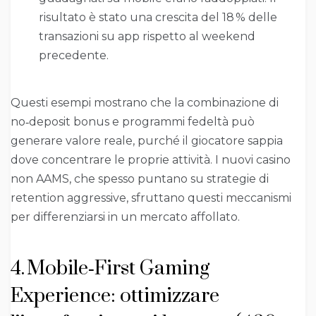
risultato è stato una crescita del 18 % delle
transazioni su app rispetto al weekend
precedente.
Questi esempi mostrano che la combinazione di
no‑deposit bonus e programmi fedeltà può
generare valore reale, purché il giocatore sappia
dove concentrare le proprie attività. I nuovi casino
non AAMS, che spesso puntano su strategie di
retention aggressive, sfruttano questi meccanismi
per differenziarsi in un mercato affollato.
4. Mobile‑First Gaming
Experience: ottimizzare