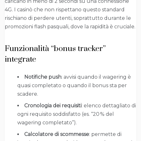
caricano in meno di 2 secondi su una connessione
4G. I casinò che non rispettano questo standard
rischiano di perdere utenti, soprattutto durante le
promozioni flash pasquali, dove la rapidità è cruciale.
Funzionalità “bonus tracker”
integrate
Notifiche push
: avvisi quando il wagering è
quasi completato o quando il bonus sta per
scadere.
Cronologia dei requisiti
: elenco dettagliato di
ogni requisito soddisfatto (es. “20 % del
wagering completato”).
Calcolatore di scommesse
: permette di