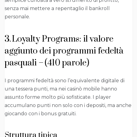
semplice curiosità a vero strumento di profitto,
senza mai mettere a repentaglio il bankroll
personale.
3. Loyalty Programs: il valore
aggiunto dei programmi fedeltà
pasquali – (410 parole)
I programmi fedeltà sono l’equivalente digitale di
una tessera punti, ma nei casinò mobile hanno
assunto forme molto più sofisticate. I player
accumulano punti non solo con i depositi, ma anche
giocando con i bonus gratuiti.
Struttura tipica