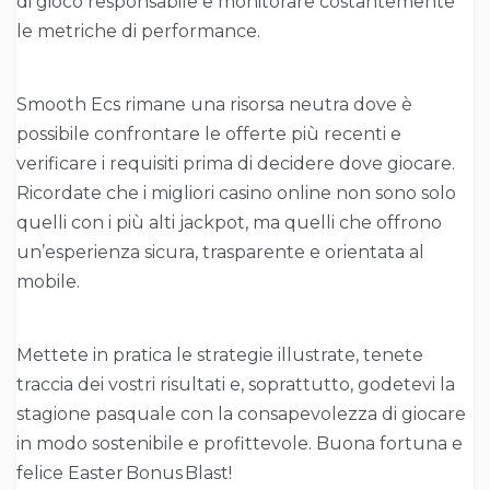
di gioco responsabile e monitorare costantemente
le metriche di performance.
Smooth Ecs rimane una risorsa neutra dove è
possibile confrontare le offerte più recenti e
verificare i requisiti prima di decidere dove giocare.
Ricordate che i migliori casino online non sono solo
quelli con i più alti jackpot, ma quelli che offrono
un’esperienza sicura, trasparente e orientata al
mobile.
Mettete in pratica le strategie illustrate, tenete
traccia dei vostri risultati e, soprattutto, godetevi la
stagione pasquale con la consapevolezza di giocare
in modo sostenibile e profittevole. Buona fortuna e
felice Easter Bonus Blast!