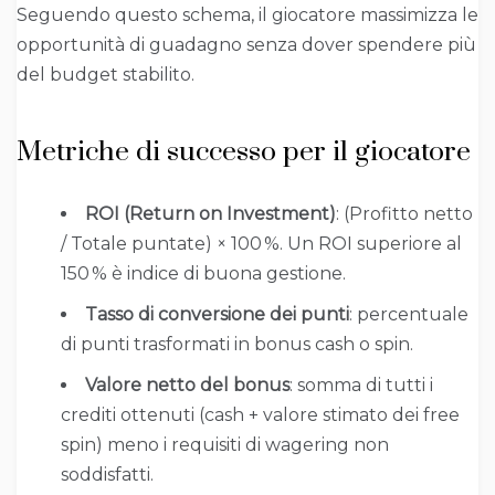
Seguendo questo schema, il giocatore massimizza le
opportunità di guadagno senza dover spendere più
del budget stabilito.
Metriche di successo per il giocatore
ROI (Return on Investment)
: (Profitto netto
/ Totale puntate) × 100 %. Un ROI superiore al
150 % è indice di buona gestione.
Tasso di conversione dei punti
: percentuale
di punti trasformati in bonus cash o spin.
Valore netto del bonus
: somma di tutti i
crediti ottenuti (cash + valore stimato dei free
spin) meno i requisiti di wagering non
soddisfatti.