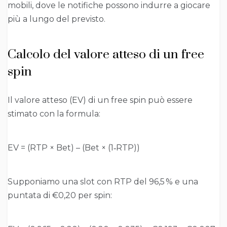
mobili, dove le notifiche possono indurre a giocare
più a lungo del previsto.
Calcolo del valore atteso di un free
spin
Il valore atteso (EV) di un free spin può essere
stimato con la formula:
EV = (RTP × Bet) – (Bet × (1‑RTP))
Supponiamo una slot con RTP del 96,5 % e una
puntata di €0,20 per spin: