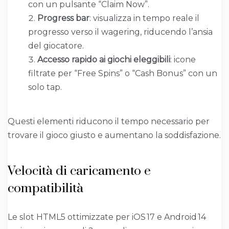
con un pulsante “Claim Now”.
Progress bar
: visualizza in tempo reale il
progresso verso il wagering, riducendo l’ansia
del giocatore.
Accesso rapido ai giochi eleggibili
: icone
filtrate per “Free Spins” o “Cash Bonus” con un
solo tap.
Questi elementi riducono il tempo necessario per
trovare il gioco giusto e aumentano la soddisfazione.
Velocità di caricamento e
compatibilità
Le slot HTML5 ottimizzate per iOS 17 e Android 14