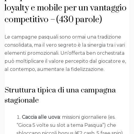
loyalty e mobile per un vantaggio
competitivo – (430 parole)
Le campagne pasquali sono ormai una tradizione
consolidata, ma il vero segreto è la sinergia tra i vari
elementi promozionali. Un’offerta ben orchestrata
può moltiplicare il valore percepito dal giocatore e,
al contempo, aumentare la fidelizzazione.
Struttura tipica di una campagna
stagionale
Caccia alle uova
: missioni giornaliere (es.
“Gioca 5 volte su slot a tema Pasqua”) che
sbloccano piccoli bonus (€2 cash, 5 free spin).