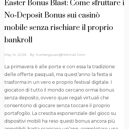
Easter Bonus Blast: Come sfruttare i
No‑Deposit Bonus sui casinò
mobile senza rischiare il proprio
bankroll
May 14, 2026
By
Yuzhengxuan@hotmail.com
La primavera è alle porte e con essa la tradizione
delle offerte pasquali, ma quest’anno la festa si
trasforma in un vero e proprio festival digitale. I
giocatori di tutto il mondo cercano ormai bonus
senza deposito, ovvero quei regali virtuali che
consentono di giocare senza toccare il proprio
portafoglio. La crescita esponenziale del gioco su
dispositivi mobili ha reso questi bonus ancora più
appetibili: basta scaricare un’app, completare una