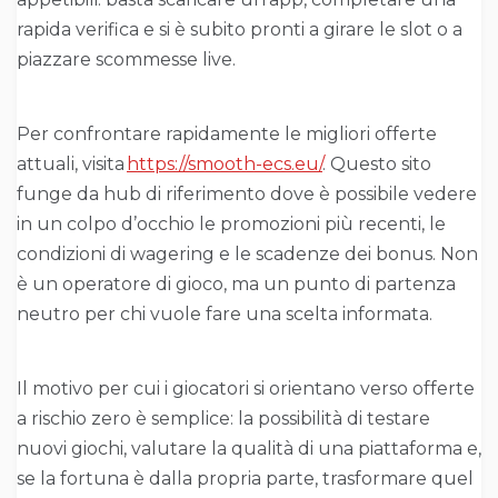
rapida verifica e si è subito pronti a girare le slot o a
piazzare scommesse live.
Per confrontare rapidamente le migliori offerte
attuali, visita
https://smooth-ecs.eu/
. Questo sito
funge da hub di riferimento dove è possibile vedere
in un colpo d’occhio le promozioni più recenti, le
condizioni di wagering e le scadenze dei bonus. Non
è un operatore di gioco, ma un punto di partenza
neutro per chi vuole fare una scelta informata.
Il motivo per cui i giocatori si orientano verso offerte
a rischio zero è semplice: la possibilità di testare
nuovi giochi, valutare la qualità di una piattaforma e,
se la fortuna è dalla propria parte, trasformare quel