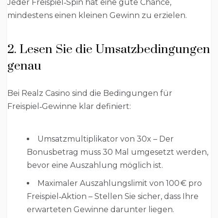
Jeder Freispiel‑Spin hat eine gute Chance,
mindestens einen kleinen Gewinn zu erzielen.
2. Lesen Sie die Umsatzbedingungen
genau
Bei Realz Casino sind die Bedingungen für
Freispiel‑Gewinne klar definiert:
Umsatzmultiplikator von 30x – Der
Bonusbetrag muss 30 Mal umgesetzt werden,
bevor eine Auszahlung möglich ist.
Maximaler Auszahlungslimit von 100 € pro
Freispiel‑Aktion – Stellen Sie sicher, dass Ihre
erwarteten Gewinne darunter liegen.