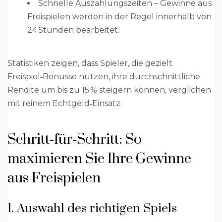
Schnelle Auszahlungszeiten – Gewinne aus
Freispielen werden in der Regel innerhalb von
24 Stunden bearbeitet.
Statistiken zeigen, dass Spieler, die gezielt
Freispiel‑Bonusse nutzen, ihre durchschnittliche
Rendite um bis zu 15 % steigern können, verglichen
mit reinem Echtgeld‑Einsatz.
Schritt‑für‑Schritt: So
maximieren Sie Ihre Gewinne
aus Freispielen
1. Auswahl des richtigen Spiels