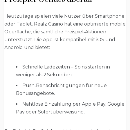
Heutzutage spielen viele Nutzer über Smartphone
oder Tablet. Realz Casino hat eine optimierte mobile
Oberfläche, die sämtliche Freispiel‑Aktionen
unterstützt. Die App ist kompatibel mit iOS und
Android und bietet:
Schnelle Ladezeiten – Spins starten in
weniger als 2 Sekunden.
Push‑Benachrichtigungen für neue
Bonusangebote.
Nahtlose Einzahlung per Apple Pay, Google
Pay oder Sofortüberweisung.