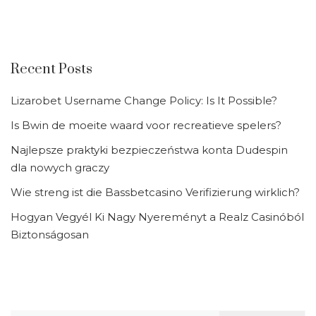
Recent Posts
Lizarobet Username Change Policy: Is It Possible?
Is Bwin de moeite waard voor recreatieve spelers?
Najlepsze praktyki bezpieczeństwa konta Dudespin
dla nowych graczy
Wie streng ist die Bassbetcasino Verifizierung wirklich?
Hogyan Vegyél Ki Nagy Nyereményt a Realz Casinóból
Biztonságosan