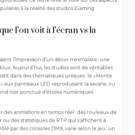
goureuses. Ce texte lève le voile sur ces aspects
laires à la réalité des studios iGaming.
 que l’on voit à l’écran vs la
aient l’impression d’un décor minimaliste : une
doux. Aujourd’hui, les studios sont de véritables
tit dans des thématiques uniques : le « Monte
fari » aux panneaux LED reproduisant la savane, ou
 fond noir ponctué d’étoiles numériques.
 des animations en temps réel : des rouleaux de
r ou des statistiques de RTP qui s’affichent à
rôlé par des consoles DMX, varie selon le jeu : un