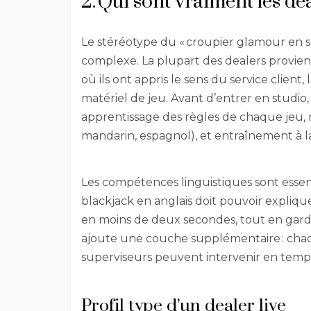
2. Qui sont vraiment les dea
Le stéréotype du « croupier glamour en 
complexe. La plupart des dealers provienn
où ils ont appris le sens du service client
matériel de jeu. Avant d’entrer en studio, 
apprentissage des règles de chaque jeu, m
mandarin, espagnol), et entraînement à l
Les compétences linguistiques sont essen
blackjack en anglais doit pouvoir expliquer 
en moins de deux secondes, tout en gard
ajoute une couche supplémentaire : chaqu
superviseurs peuvent intervenir en temps 
Profil type d’un dealer live