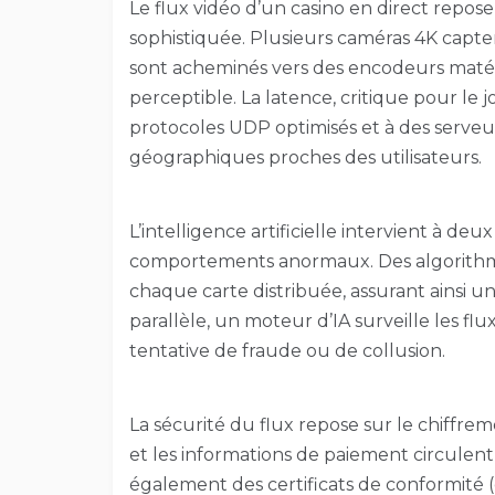
Le flux vidéo d’un casino en direct repo
sophistiquée. Plusieurs caméras 4K capten
sont acheminés vers des encodeurs matér
perceptible. La latence, critique pour le
protocoles UDP optimisés et à des serveu
géographiques proches des utilisateurs.
L’intelligence artificielle intervient à deux
comportements anormaux. Des algorithme
chaque carte distribuée, assurant ainsi une
parallèle, un moteur d’IA surveille les fl
tentative de fraude ou de collusion.
La sécurité du flux repose sur le chiffrem
et les informations de paiement circulent
également des certificats de conformité 