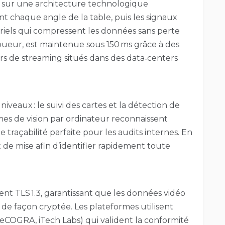
se sur une architecture technologique
t chaque angle de la table, puis les signaux
iels qui compressent les données sans perte
 joueur, est maintenue sous 150 ms grâce à des
rs de streaming situés dans des data‑centers
 niveaux : le suivi des cartes et la détection de
s de vision par ordinateur reconnaissent
 traçabilité parfaite pour les audits internes. En
ux de mise afin d’identifier rapidement toute
ent TLS 1.3, garantissant que les données vidéo
 de façon cryptée. Les plateformes utilisent
(eCOGRA, iTech Labs) qui valident la conformité