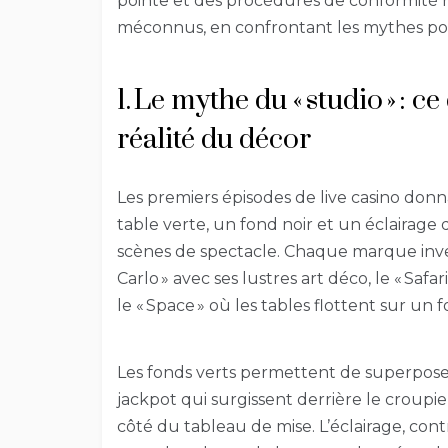
pointe et des procédures de conformité ri
méconnus, en confrontant les mythes popu
1. Le mythe du « studio » : ce
réalité du décor
Les premiers épisodes de live casino donn
table verte, un fond noir et un éclairage 
scènes de spectacle. Chaque marque inves
Carlo » avec ses lustres art déco, le « Sa
le « Space » où les tables flottent sur un
Les fonds verts permettent de superposer
jackpot qui surgissent derrière le croupie
côté du tableau de mise. L’éclairage, cont