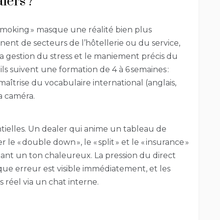
lers ?
smoking » masque une réalité bien plus
ent de secteurs de l’hôtellerie ou du service,
, la gestion du stress et le maniement précis du
ils suivent une formation de 4 à 6 semaines :
aîtrise du vocabulaire international (anglais,
a caméra.
tielles. Un dealer qui anime un tableau de
le « double down », le « split » et le « insurance »
ant un ton chaleureux. La pression du direct
e erreur est visible immédiatement, et les
réel via un chat interne.