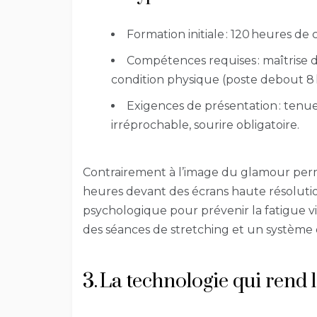
Formation initiale : 120 heures de
Compétences requises : maîtrise d
condition physique (poste debout 8 
Exigences de présentation : ten
irréprochable, sourire obligatoire.
Contrairement à l’image du glamour per
heures devant des écrans haute résolutio
psychologique pour prévenir la fatigue vi
des séances de stretching et un système d
3. La technologie qui rend l