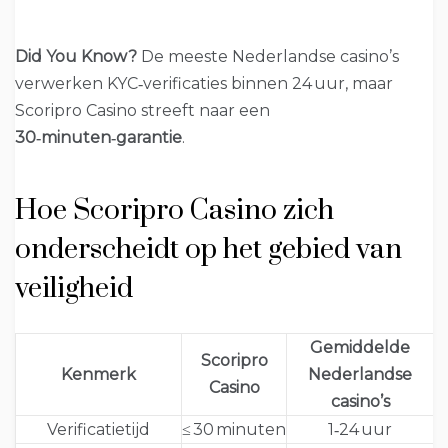
Did You Know?
De meeste Nederlandse casino’s
verwerken KYC‑verificaties binnen 24 uur, maar
Scoripro Casino streeft naar een
30‑minuten‑garantie
.
Hoe Scoripro Casino zich
onderscheidt op het gebied van
veiligheid
Gemiddelde
Scoripro
Kenmerk
Nederlandse
Casino
casino’s
Verificatietijd
≤ 30 minuten
1‑24 uur