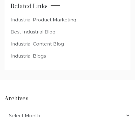
Related Links
Industrial Product Marketing
Best Industrial Blog
Industrial Content Blog
Industrial Blogs
Archives
Archives