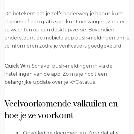
Dit betekent dat je zelfs onderweg je bonus kunt
claimen of een gratis spin kunt ontvangen, zonder
te wachten op een desktop‑versie. Bovendien
ondersteunt de mobiele app push‑meldingen om je
te informeren zodra je verificatie is goedgekeurd.
Quick Win:
Schakel push‑meldingen in via de
instellingen van de app. Zo mis je nooit een
belangrijke update over je KYC‑status.
Veelvoorkomende valkuilen en
hoe je ze voorkomt
Onvolledige documenten: Zorg dat alle