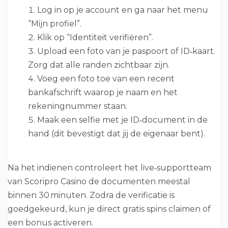
Log in op je account en ga naar het menu
“Mijn profiel”.
Klik op “Identiteit verifiëren”.
Upload een foto van je paspoort of ID‑kaart.
Zorg dat alle randen zichtbaar zijn.
Voeg een foto toe van een recent
bankafschrift waarop je naam en het
rekeningnummer staan.
Maak een selfie met je ID‑document in de
hand (dit bevestigt dat jij de eigenaar bent).
Na het indienen controleert het live‑supportteam
van Scoripro Casino de documenten meestal
binnen 30 minuten. Zodra de verificatie is
goedgekeurd, kun je direct gratis spins claimen of
een bonus activeren.