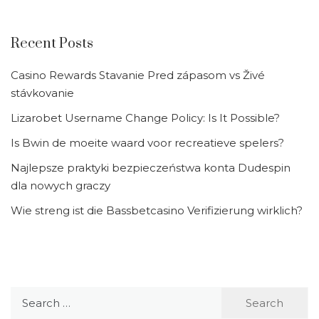
Recent Posts
Casino Rewards Stavanie Pred zápasom vs Živé
stávkovanie
Lizarobet Username Change Policy: Is It Possible?
Is Bwin de moeite waard voor recreatieve spelers?
Najlepsze praktyki bezpieczeństwa konta Dudespin
dla nowych graczy
Wie streng ist die Bassbetcasino Verifizierung wirklich?
Search
for: