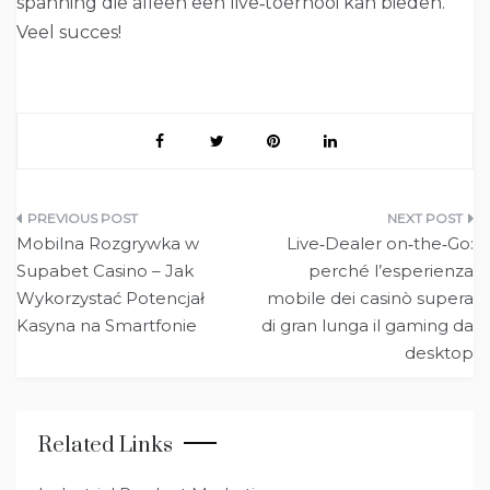
spanning die alleen een live‑toernooi kan bieden.
Veel succes!
Post
Mobilna Rozgrywka w
Live‑Dealer on‑the‑Go:
navigation
Supabet Casino – Jak
perché l’esperienza
Wykorzystać Potencjał
mobile dei casinò supera
Kasyna na Smartfonie
di gran lunga il gaming da
desktop
Related Links