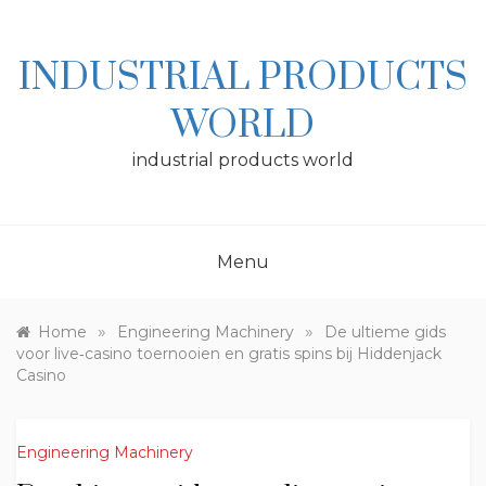
Skip
to
content
INDUSTRIAL PRODUCTS
WORLD
industrial products world
Menu
»
»
Home
Engineering Machinery
De ultieme gids
voor live‑casino toernooien en gratis spins bij Hiddenjack
Casino
Engineering Machinery