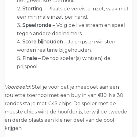
het gewenste toernooi.
Storting
– Plaats de vereiste inzet, vaak met
een minimale inzet per hand.
Speelronde
– Volg de live‑stream en speel
tegen andere deelnemers.
Score bijhouden
– Je chips en winsten
worden realtime bijgehouden.
Finale
– De top‑speler(s) wint(en) de
prijspool.
Voorbeeld:
Stel je voor dat je meedoet aan een
roulette‑toernooi met een buy‑in van €10. Na 30
rondes sta je met €45 chips. De speler met de
meeste chips wint de hoofdprijs, terwijl de tweede
en derde plaats een kleiner deel van de pool
krijgen.