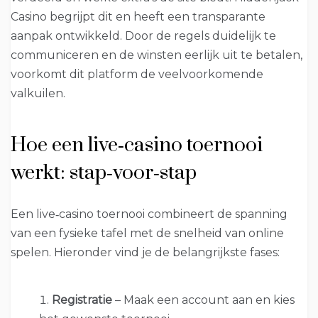
Casino begrijpt dit en heeft een transparante
aanpak ontwikkeld. Door de regels duidelijk te
communiceren en de winsten eerlijk uit te betalen,
voorkomt dit platform de veelvoorkomende
valkuilen.
Hoe een live‑casino toernooi
werkt: stap‑voor‑stap
Een live‑casino toernooi combineert de spanning
van een fysieke tafel met de snelheid van online
spelen. Hieronder vind je de belangrijkste fases:
Registratie
– Maak een account aan en kies