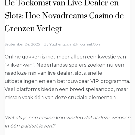
De Toekomst van Live Dealer en
Slots: Hoe Novadreams Casino de
Grenzen Verlegt
September 24, 2025
By
Yuzhengxuan@hotmail.com
Online gokken is niet meer alleen een kwestie van
“klik‑en‑win”. Nederlandse spelers zoeken nu een
naadloze mix van live dealer, slots, snelle
uitbetalingen en een betrouwbaar VIP‑programma.
Veel platforms bieden een breed spelaanbod, maar
missen vaak één van deze cruciale elementen.
Wat als je een casino kon vinden dat al deze wensen
in één pakket levert?