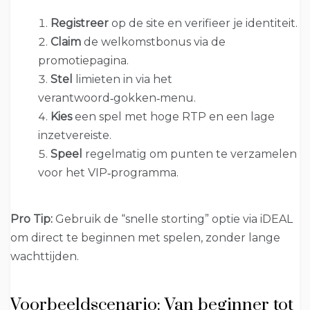
Registreer
op de site en verifieer je identiteit.
Claim
de welkomstbonus via de
promotiepagina.
Stel
limieten in via het
verantwoord‑gokken‑menu.
Kies
een spel met hoge RTP en een lage
inzetvereiste.
Speel
regelmatig om punten te verzamelen
voor het VIP‑programma.
Pro Tip:
Gebruik de “snelle storting” optie via iDEAL
om direct te beginnen met spelen, zonder lange
wachttijden.
Voorbeeldscenario: Van beginner tot