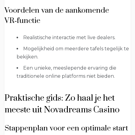
Voordelen van de aankomende
VR‑functie
Realistische interactie met live dealers.
Mogelijkheid om meerdere tafels tegelijk te
bekijken.
Een unieke, meeslepende ervaring die
traditionele online platforms niet bieden.
Praktische gids: Zo haal je het
meeste uit Novadreams Casino
Stappenplan voor een optimale start