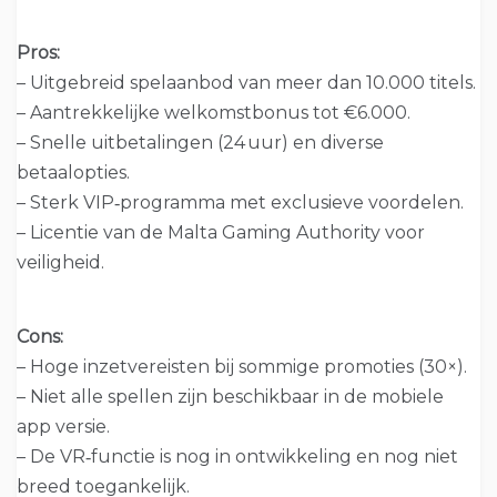
Pros:
– Uitgebreid spelaanbod van meer dan 10.000 titels.
– Aantrekkelijke welkomstbonus tot €6.000.
– Snelle uitbetalingen (24 uur) en diverse
betaalopties.
– Sterk VIP‑programma met exclusieve voordelen.
– Licentie van de Malta Gaming Authority voor
veiligheid.
Cons:
– Hoge inzetvereisten bij sommige promoties (30×).
– Niet alle spellen zijn beschikbaar in de mobiele
app versie.
– De VR‑functie is nog in ontwikkeling en nog niet
breed toegankelijk.