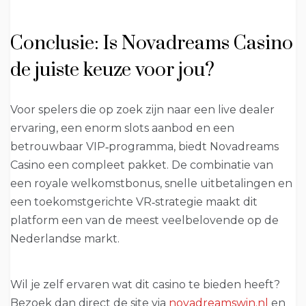
Conclusie: Is Novadreams Casino
de juiste keuze voor jou?
Voor spelers die op zoek zijn naar een live dealer
ervaring, een enorm slots aanbod en een
betrouwbaar VIP‑programma, biedt Novadreams
Casino een compleet pakket. De combinatie van
een royale welkomstbonus, snelle uitbetalingen en
een toekomstgerichte VR‑strategie maakt dit
platform een van de meest veelbelovende op de
Nederlandse markt.
Wil je zelf ervaren wat dit casino te bieden heeft?
Bezoek dan direct de site via
novadreamswin.nl
en