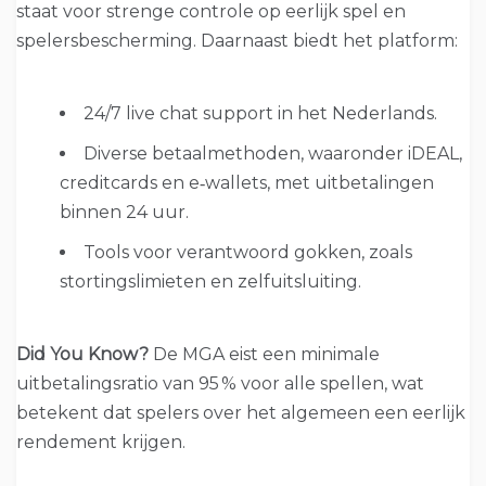
staat voor strenge controle op eerlijk spel en
spelersbescherming. Daarnaast biedt het platform:
24/7 live chat support in het Nederlands.
Diverse betaalmethoden, waaronder iDEAL,
creditcards en e‑wallets, met uitbetalingen
binnen 24 uur.
Tools voor verantwoord gokken, zoals
stortingslimieten en zelfuitsluiting.
Did You Know?
De MGA eist een minimale
uitbetalingsratio van 95 % voor alle spellen, wat
betekent dat spelers over het algemeen een eerlijk
rendement krijgen.