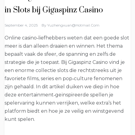
in Slots bij Gigaspinz Casino
September 4, 2025
By
Yuzhengxuan@hotmail.com
Online casino‑liefhebbers weten dat een goede slot
meer is dan alleen draaien en winnen. Het thema
bepaalt vaak de sfeer, de spanning en zelfs de
strategie die je toepast. Bij Gigaspinz Casino vind je
een enorme collectie slots die rechtstreeks uit je
favoriete films, series en pop‑culture fenomenen
zijn gehaald. In dit artikel duiken we diep in hoe
deze entertainment‑geïnspireerde spellen je
spelervaring kunnen verrijken, welke extra’s het
platform biedt en hoe je ze veilig en winstgevend
kunt spelen.