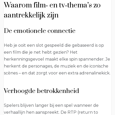
Waarom film‑ en tv‑thema’s zo
aantrekkelijk zijn
De emotionele connectie
Heb je ooit een slot gespeeld die gebaseerd is op
een film die je net hebt gezien? Het
herkenningsgevoel maakt elke spin spannender. Je
herkent de personages, de muziek en de iconische
scènes – en dat zorgt voor een extra adrenalinekick.
Verhoogde betrokkenheid
Spelers blijven langer bij een spel wanneer de
verhaallijn hen aanspreekt. De RTP (return to