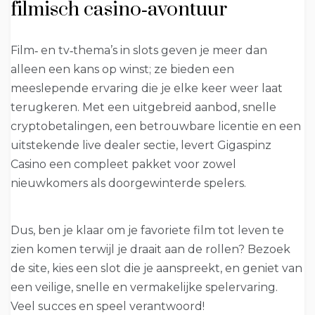
filmisch casino‑avontuur
Film‑ en tv‑thema’s in slots geven je meer dan
alleen een kans op winst; ze bieden een
meeslepende ervaring die je elke keer weer laat
terugkeren. Met een uitgebreid aanbod, snelle
cryptobetalingen, een betrouwbare licentie en een
uitstekende live dealer sectie, levert Gigaspinz
Casino een compleet pakket voor zowel
nieuwkomers als doorgewinterde spelers.
Dus, ben je klaar om je favoriete film tot leven te
zien komen terwijl je draait aan de rollen? Bezoek
de site, kies een slot die je aanspreekt, en geniet van
een veilige, snelle en vermakelijke spelervaring.
Veel succes en speel verantwoord!