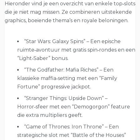
Hieronder vind je een overzicht van enkele top‑slots
die je niet mag missen. Ze combineren uitstekende
graphics, boeiende thema’s en royale beloningen.
“Star Wars: Galaxy Spins” – Een epische
ruimte‑avontuur met gratis spin‑rondes en een
“Light‑Saber” bonus.
“The Godfather: Mafia Riches” – Een
klassieke maffia‑setting met een “Family
Fortune” progressive jackpot.
“Stranger Things: Upside Down” –
Horror‑sfeer met een “Demogorgon” feature
die extra multipliers geeft.
“Game of Thrones: Iron Throne” – Een
strategische slot met “Battle of the Houses”