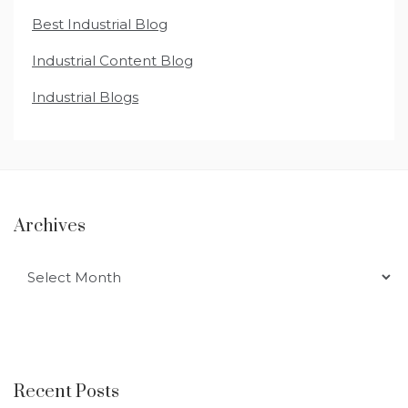
Best Industrial Blog
Industrial Content Blog
Industrial Blogs
Archives
Archives
Recent Posts