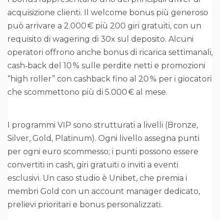
acquisizione clienti. Il welcome bonus più generoso
può arrivare a 2.000 € più 200 giri gratuiti, con un
requisito di wagering di 30x sul deposito. Alcuni
operatori offrono anche bonus di ricarica settimanali,
cash‑back del 10 % sulle perdite netti e promozioni
“high roller” con cashback fino al 20 % per i giocatori
che scommettono più di 5.000 € al mese.
I programmi VIP sono strutturati a livelli (Bronze,
Silver, Gold, Platinum). Ogni livello assegna punti
per ogni euro scommesso; i punti possono essere
convertiti in cash, giri gratuiti o inviti a eventi
esclusivi. Un caso studio è Unibet, che premia i
membri Gold con un account manager dedicato,
prelievi prioritari e bonus personalizzati.