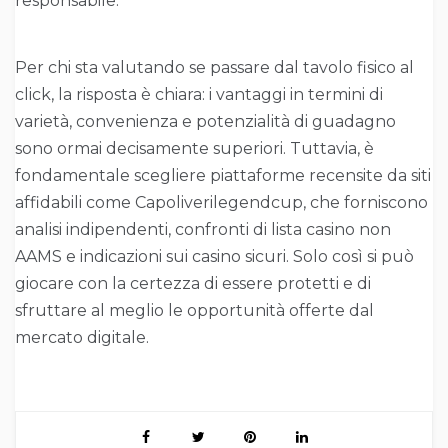
responsabile.
Per chi sta valutando se passare dal tavolo fisico al
click, la risposta è chiara: i vantaggi in termini di
varietà, convenienza e potenzialità di guadagno
sono ormai decisamente superiori. Tuttavia, è
fondamentale scegliere piattaforme recensite da siti
affidabili come Capoliverilegendcup, che forniscono
analisi indipendenti, confronti di lista casino non
AAMS e indicazioni sui casino sicuri. Solo così si può
giocare con la certezza di essere protetti e di
sfruttare al meglio le opportunità offerte dal
mercato digitale.