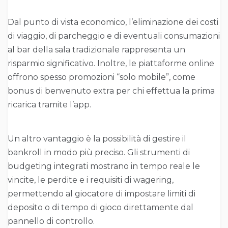
Dal punto di vista economico, l’eliminazione dei costi
di viaggio, di parcheggio e di eventuali consumazioni
al bar della sala tradizionale rappresenta un
risparmio significativo. Inoltre, le piattaforme online
offrono spesso promozioni “solo mobile”, come
bonus di benvenuto extra per chi effettua la prima
ricarica tramite l’app.
Un altro vantaggio è la possibilità di gestire il
bankroll in modo più preciso. Gli strumenti di
budgeting integrati mostrano in tempo reale le
vincite, le perdite e i requisiti di wagering,
permettendo al giocatore di impostare limiti di
deposito o di tempo di gioco direttamente dal
pannello di controllo.