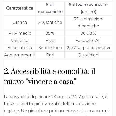
Slot
Software avanzato
Caratteristica
meccaniche
(online)
3D, animazioni
Grafica
2D, statiche
dinamiche
RTP medio
85 %
96‑98 %
Volatilità
Fissa
Variabile (AI)
Accessibilità
Solo in loco
24/7 su più dispositivi
Aggiornamenti
Rari
Quotidiani
2. Accessibilità e comodità: il
nuovo “vincere a casa”
La possibilità di giocare 24 ore su 24, 7 giorni su 7, è
forse l’aspetto più evidente della rivoluzione
digitale. Un giocatore può accedere al suo account