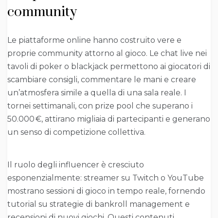
community
Le piattaforme online hanno costruito vere e
proprie community attorno al gioco. Le chat live nei
tavoli di poker o blackjack permettono ai giocatori di
scambiare consigli, commentare le mani e creare
un’atmosfera simile a quella di una sala reale. I
tornei settimanali, con prize pool che superano i
50.000 €, attirano migliaia di partecipanti e generano
un senso di competizione collettiva.
Il ruolo degli influencer è cresciuto
esponenzialmente: streamer su Twitch o YouTube
mostrano sessioni di gioco in tempo reale, fornendo
tutorial su strategie di bankroll management e
recensioni di nuovi giochi. Questi contenuti