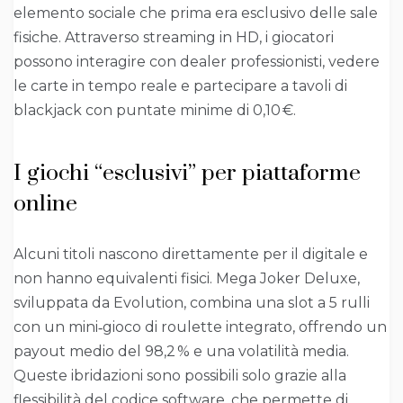
elemento sociale che prima era esclusivo delle sale
fisiche. Attraverso streaming in HD, i giocatori
possono interagire con dealer professionisti, vedere
le carte in tempo reale e partecipare a tavoli di
blackjack con puntate minime di 0,10 €.
I giochi “esclusivi” per piattaforme
online
Alcuni titoli nascono direttamente per il digitale e
non hanno equivalenti fisici. Mega Joker Deluxe,
sviluppata da Evolution, combina una slot a 5 rulli
con un mini‑gioco di roulette integrato, offrendo un
payout medio del 98,2 % e una volatilità media.
Queste ibridazioni sono possibili solo grazie alla
flessibilità del codice software, che permette di