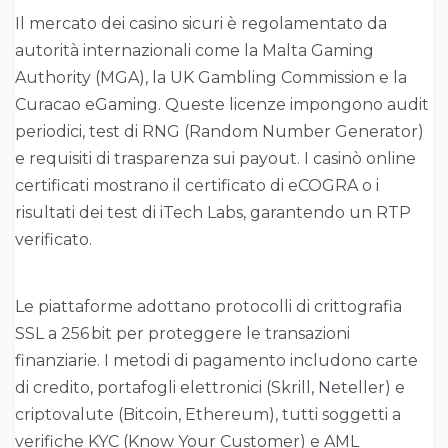
Il mercato dei casino sicuri è regolamentato da
autorità internazionali come la Malta Gaming
Authority (MGA), la UK Gambling Commission e la
Curacao eGaming. Queste licenze impongono audit
periodici, test di RNG (Random Number Generator)
e requisiti di trasparenza sui payout. I casinò online
certificati mostrano il certificato di eCOGRA o i
risultati dei test di iTech Labs, garantendo un RTP
verificato.
Le piattaforme adottano protocolli di crittografia
SSL a 256 bit per proteggere le transazioni
finanziarie. I metodi di pagamento includono carte
di credito, portafogli elettronici (Skrill, Neteller) e
criptovalute (Bitcoin, Ethereum), tutti soggetti a
verifiche KYC (Know Your Customer) e AML