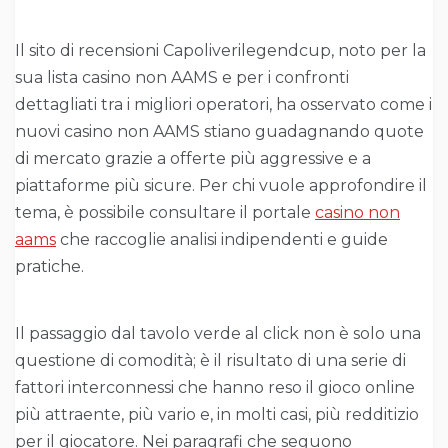
Il sito di recensioni Capoliverilegendcup, noto per la
sua lista casino non AAMS e per i confronti
dettagliati tra i migliori operatori, ha osservato come i
nuovi casino non AAMS stiano guadagnando quote
di mercato grazie a offerte più aggressive e a
piattaforme più sicure. Per chi vuole approfondire il
tema, è possibile consultare il portale
casino non
aams
che raccoglie analisi indipendenti e guide
pratiche.
Il passaggio dal tavolo verde al click non è solo una
questione di comodità; è il risultato di una serie di
fattori interconnessi che hanno reso il gioco online
più attraente, più vario e, in molti casi, più redditizio
per il giocatore. Nei paragrafi che seguono