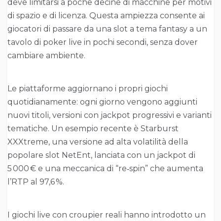
deve limitarsi a poche decine di macchine per motivi
di spazio e di licenza. Questa ampiezza consente ai
giocatori di passare da una slot a tema fantasy a un
tavolo di poker live in pochi secondi, senza dover
cambiare ambiente.
Le piattaforme aggiornano i propri giochi
quotidianamente: ogni giorno vengono aggiunti
nuovi titoli, versioni con jackpot progressivi e varianti
tematiche. Un esempio recente è Starburst
XXXtreme, una versione ad alta volatilità della
popolare slot NetEnt, lanciata con un jackpot di
5 000 € e una meccanica di “re‑spin” che aumenta
l’RTP al 97,6 %.
I giochi live con croupier reali hanno introdotto un