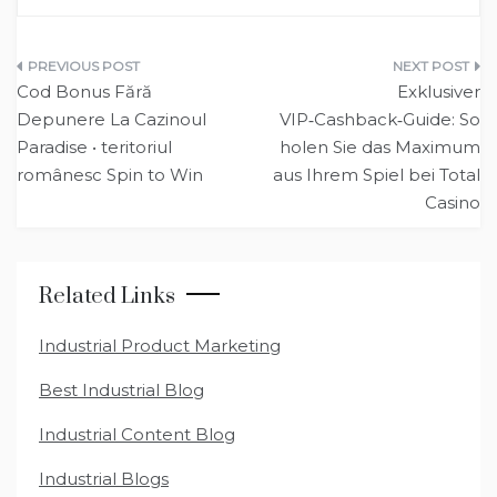
Post
Cod Bonus Fără
Exklusiver
navigation
Depunere La Cazinoul
VIP‑Cashback‑Guide: So
Paradise • teritoriul
holen Sie das Maximum
românesc Spin to Win
aus Ihrem Spiel bei Total
Casino
Related Links
Industrial Product Marketing
Best Industrial Blog
Industrial Content Blog
Industrial Blogs