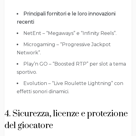
Principali fornitori e le loro innovazioni
recenti
NetEnt – “Megaways” e “Infinity Reels”.
Microgaming – “Progressive Jackpot
Network”.
Play’n GO – “Boosted RTP” per slot a tema
sportivo.
Evolution – “Live Roulette Lightning” con
effetti sonori dinamici.
4. Sicurezza, licenze e protezione
del giocatore