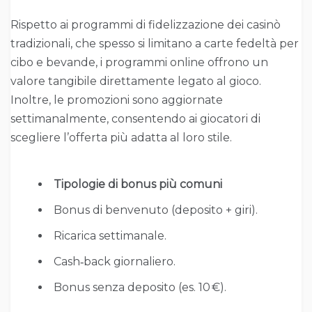
Rispetto ai programmi di fidelizzazione dei casinò
tradizionali, che spesso si limitano a carte fedeltà per
cibo e bevande, i programmi online offrono un
valore tangibile direttamente legato al gioco.
Inoltre, le promozioni sono aggiornate
settimanalmente, consentendo ai giocatori di
scegliere l’offerta più adatta al loro stile.
Tipologie di bonus più comuni
Bonus di benvenuto (deposito + giri).
Ricarica settimanale.
Cash‑back giornaliero.
Bonus senza deposito (es. 10 €).