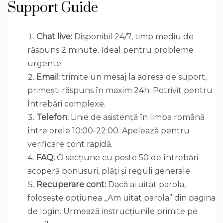
Support Guide
Chat live:
Disponibil 24/7, timp mediu de
răspuns 2 minute. Ideal pentru probleme
urgente.
Email:
trimite un mesaj la adresa de suport,
primești răspuns în maxim 24h. Potrivit pentru
întrebări complexe.
Telefon:
Linie de asistență în limba română
între orele 10:00-22:00. Apelează pentru
verificare cont rapidă.
FAQ:
O secțiune cu peste 50 de întrebări
acoperă bonusuri, plăți și reguli generale.
Recuperare cont:
Dacă ai uitat parola,
folosește opțiunea „Am uitat parola” din pagina
de login. Urmează instrucțiunile primite pe