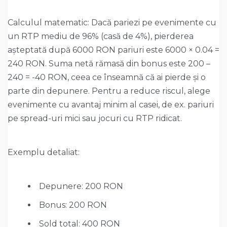
Calculul matematic: Dacă pariezi pe evenimente cu
un RTP mediu de 96% (casă de 4%), pierderea
așteptată după 6000 RON pariuri este 6000 × 0.04 =
240 RON. Suma netă rămasă din bonus este 200 –
240 = -40 RON, ceea ce înseamnă că ai pierde și o
parte din depunere. Pentru a reduce riscul, alege
evenimente cu avantaj minim al casei, de ex. pariuri
pe spread-uri mici sau jocuri cu RTP ridicat.
Exemplu detaliat:
Depunere: 200 RON
Bonus: 200 RON
Sold total: 400 RON