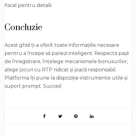
fiscal pentru detalii.
Concluzie
Acest ghid ți-a oferit toate informațiile necesare
pentru a începe să pariezi inteligent. Respectă pașii
de înregistrare, înțelege mecanismele bonusurilor,
alege jocuri cu RTP ridicat și joacă responsabil.
Platforma îți pune la dispoziție instrumente utile și
suport prompt. Succes!