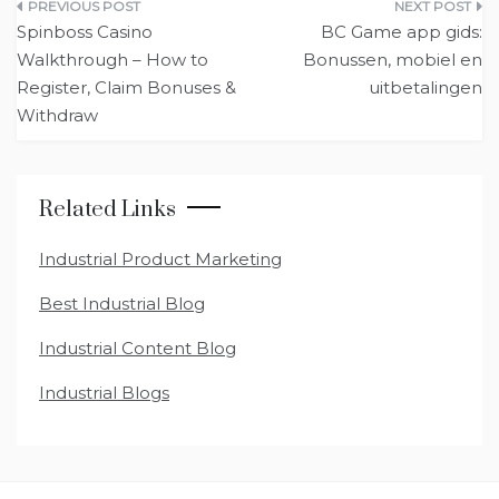
Post
Spinboss Casino
BC Game app gids:
navigation
Walkthrough – How to
Bonussen, mobiel en
Register, Claim Bonuses &
uitbetalingen
Withdraw
Related Links
Industrial Product Marketing
Best Industrial Blog
Industrial Content Blog
Industrial Blogs