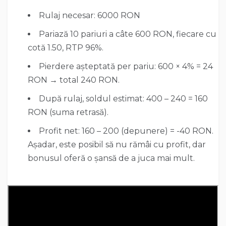
Rulaj necesar: 6000 RON
Pariază 10 pariuri a câte 600 RON, fiecare cu
cotă 1.50, RTP 96%.
Pierdere așteptată per pariu: 600 × 4% = 24
RON → total 240 RON.
După rulaj, soldul estimat: 400 – 240 = 160
RON (suma retrasă).
Profit net: 160 – 200 (depunere) = -40 RON.
Așadar, este posibil să nu rămâi cu profit, dar
bonusul oferă o șansă de a juca mai mult.