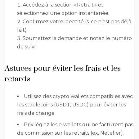
Accédez à la section « Retrait » et
sélectionnez une option instantanée.
Confirmez votre identité (si ce n’est pas déjà
fait).
Soumettez la demande et notez le numéro
de suivi.
Astuces pour éviter les frais et les
retards
Utilisez des crypto‑wallets compatibles avec
les stablecoins (USDT, USDC) pour éviter les
frais de change.
Privilégiez les e‑wallets qui ne facturent pas
de commission sur les retraits (ex. Neteller).