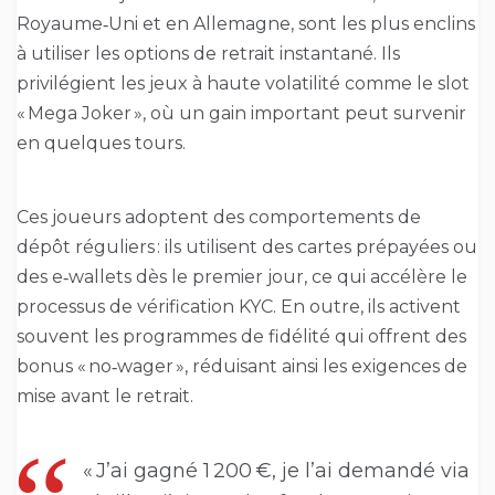
Royaume‑Uni et en Allemagne, sont les plus enclins
à utiliser les options de retrait instantané. Ils
privilégient les jeux à haute volatilité comme le slot
« Mega Joker », où un gain important peut survenir
en quelques tours.
Ces joueurs adoptent des comportements de
dépôt réguliers : ils utilisent des cartes prépayées ou
des e‑wallets dès le premier jour, ce qui accélère le
processus de vérification KYC. En outre, ils activent
souvent les programmes de fidélité qui offrent des
bonus « no‑wager », réduisant ainsi les exigences de
mise avant le retrait.
« J’ai gagné 1 200 €, je l’ai demandé via