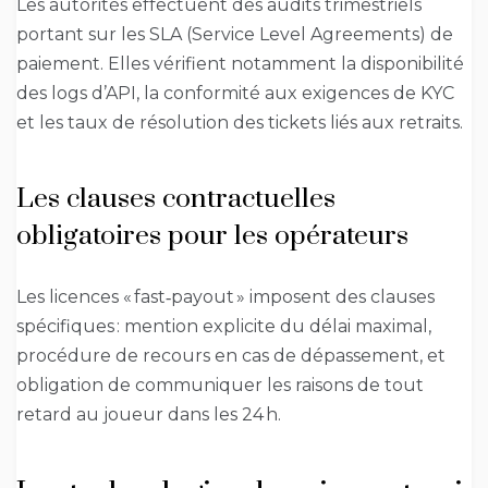
Les autorités effectuent des audits trimestriels
portant sur les SLA (Service Level Agreements) de
paiement. Elles vérifient notamment la disponibilité
des logs d’API, la conformité aux exigences de KYC
et les taux de résolution des tickets liés aux retraits.
Les clauses contractuelles
obligatoires pour les opérateurs
Les licences « fast‑payout » imposent des clauses
spécifiques : mention explicite du délai maximal,
procédure de recours en cas de dépassement, et
obligation de communiquer les raisons de tout
retard au joueur dans les 24 h.