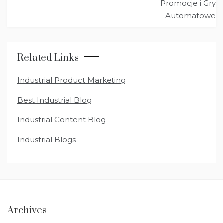
Promocje i Gry
Automatowe
Related Links
Industrial Product Marketing
Best Industrial Blog
Industrial Content Blog
Industrial Blogs
Archives