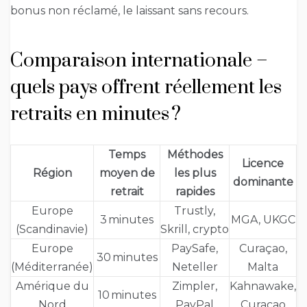
bonus non réclamé, le laissant sans recours.
Comparaison internationale –
quels pays offrent réellement les
retraits en minutes ?
Temps
Méthodes
Licence
Région
moyen de
les plus
dominante
retrait
rapides
Europe
Trustly,
3 minutes
MGA, UKGC
(Scandinavie)
Skrill, crypto
Europe
PaySafe,
Curaçao,
30 minutes
(Méditerranée)
Neteller
Malta
Amérique du
Zimpler,
Kahnawake,
10 minutes
Nord
PayPal
Curacao