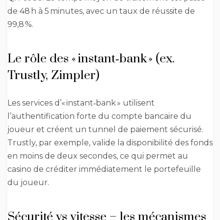
de 48 h à 5 minutes, avec un taux de réussite de
99,8 %.
Le rôle des « instant‑bank » (ex.
Trustly, Zimpler)
Les services d’« instant‑bank » utilisent
l’authentification forte du compte bancaire du
joueur et créent un tunnel de paiement sécurisé.
Trustly, par exemple, valide la disponibilité des fonds
en moins de deux secondes, ce qui permet au
casino de créditer immédiatement le portefeuille
du joueur.
Sécurité vs vitesse – les mécanismes