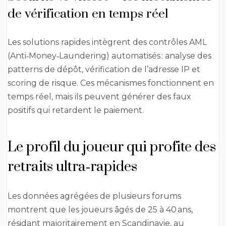
de vérification en temps réel
Les solutions rapides intègrent des contrôles AML
(Anti‑Money‑Laundering) automatisés : analyse des
patterns de dépôt, vérification de l’adresse IP et
scoring de risque. Ces mécanismes fonctionnent en
temps réel, mais ils peuvent générer des faux
positifs qui retardent le paiement.
Le profil du joueur qui profite des
retraits ultra‑rapides
Les données agrégées de plusieurs forums
montrent que les joueurs âgés de 25 à 40 ans,
résidant majoritairement en Scandinavie, au