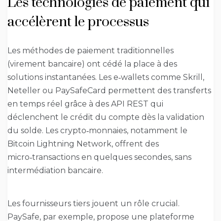
Les technologies de paiement qui
accélèrent le processus
Les méthodes de paiement traditionnelles
(virement bancaire) ont cédé la place à des
solutions instantanées. Les e‑wallets comme Skrill,
Neteller ou PaySafeCard permettent des transferts
en temps réel grâce à des API REST qui
déclenchent le crédit du compte dès la validation
du solde. Les crypto‑monnaies, notamment le
Bitcoin Lightning Network, offrent des
micro‑transactions en quelques secondes, sans
intermédiation bancaire.
Les fournisseurs tiers jouent un rôle crucial.
PaySafe, par exemple, propose une plateforme