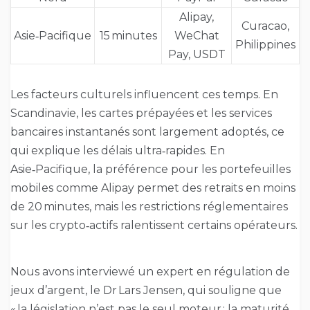
Alipay,
Curacao,
Asie‑Pacifique
15 minutes
WeChat
Philippines
Pay, USDT
Les facteurs culturels influencent ces temps. En
Scandinavie, les cartes prépayées et les services
bancaires instantanés sont largement adoptés, ce
qui explique les délais ultra‑rapides. En
Asie‑Pacifique, la préférence pour les portefeuilles
mobiles comme Alipay permet des retraits en moins
de 20 minutes, mais les restrictions réglementaires
sur les crypto‑actifs ralentissent certains opérateurs.
Nous avons interviewé un expert en régulation de
jeux d’argent, le Dr Lars Jensen, qui souligne que
« la législation n’est pas le seul moteur ; la maturité