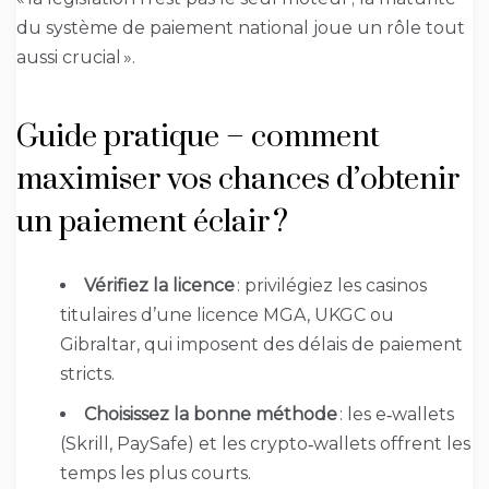
du système de paiement national joue un rôle tout
aussi crucial ».
Guide pratique – comment
maximiser vos chances d’obtenir
un paiement éclair ?
Vérifiez la licence
: privilégiez les casinos
titulaires d’une licence MGA, UKGC ou
Gibraltar, qui imposent des délais de paiement
stricts.
Choisissez la bonne méthode
: les e‑wallets
(Skrill, PaySafe) et les crypto‑wallets offrent les
temps les plus courts.