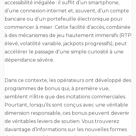
accessibilité inégalée : il suffit d’un smartphone,
d’une connexion internet et, souvent, d’un compte
bancaire ou d’un portefeuille électronique pour
commencer à miser. Cette facilité d’accès, combinée
à des mécanismes de jeu hautement immersifs (RTP
élevé, volatilité variable, jackpots progressifs), peut
accélérer le passage d’une simple curiosité à une
dépendance sévère.
Dans ce contexte, les opérateurs ont développé des
programmes de bonus qui, à première vue,
semblent n’être que des incitations commerciales.
Pourtant, lorsqu’ils sont conçus avec une véritable
dimension responsable, ces bonus peuvent devenir
de véritables leviers de soutien. Vous trouverez
davantage d’informations sur les nouvelles formes