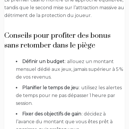
tandis que le second mise sur l’attraction massive au
détriment de la protection du joueur.
Conseils pour profiter des bonus
sans retomber dans le piège
Définir un budget
: allouez un montant
mensuel dédié aux jeux, jamais supérieur à 5 %
de vos revenus.
Planifier le temps de jeu
: utilisez les alertes
de temps pour ne pas dépasser 1 heure par
session.
Fixer des objectifs de gain
: décidez à
l’avance du montant que vous êtes prêt à