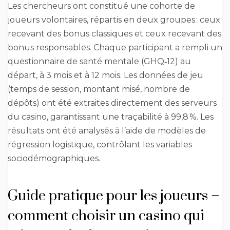
Les chercheurs ont constitué une cohorte de
joueurs volontaires, répartis en deux groupes : ceux
recevant des bonus classiques et ceux recevant des
bonus responsables. Chaque participant a rempli un
questionnaire de santé mentale (GHQ‑12) au
départ, à 3 mois et à 12 mois. Les données de jeu
(temps de session, montant misé, nombre de
dépôts) ont été extraites directement des serveurs
du casino, garantissant une traçabilité à 99,8 %. Les
résultats ont été analysés à l’aide de modèles de
régression logistique, contrôlant les variables
sociodémographiques.
Guide pratique pour les joueurs –
comment choisir un casino qui