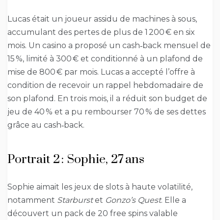
Lucas était un joueur assidu de machines à sous,
accumulant des pertes de plus de 1 200 € en six
mois. Un casino a proposé un cash‑back mensuel de
15 %, limité à 300 € et conditionné à un plafond de
mise de 800 € par mois. Lucas a accepté l’offre à
condition de recevoir un rappel hebdomadaire de
son plafond. En trois mois, il a réduit son budget de
jeu de 40 % et a pu rembourser 70 % de ses dettes
grâce au cash‑back.
Portrait 2 : Sophie, 27 ans
Sophie aimait les jeux de slots à haute volatilité,
notamment
Starburst
et
Gonzo’s Quest
. Elle a
découvert un pack de 20 free spins valable