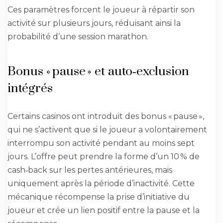
Ces paramètres forcent le joueur à répartir son
activité sur plusieurs jours, réduisant ainsi la
probabilité d’une session marathon.
Bonus « pause » et auto‑exclusion
intégrés
Certains casinos ont introduit des bonus « pause »,
qui ne s’activent que si le joueur a volontairement
interrompu son activité pendant au moins sept
jours. L’offre peut prendre la forme d’un 10 % de
cash‑back sur les pertes antérieures, mais
uniquement après la période d’inactivité. Cette
mécanique récompense la prise d’initiative du
joueur et crée un lien positif entre la pause et la