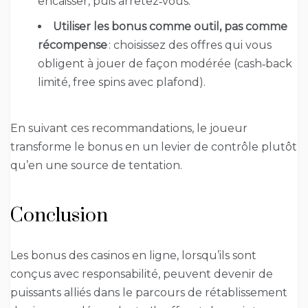
encaisser, puis arrêtez‑vous.
Utiliser les bonus comme outil, pas comme
récompense
: choisissez des offres qui vous
obligent à jouer de façon modérée (cash‑back
limité, free spins avec plafond).
En suivant ces recommandations, le joueur
transforme le bonus en un levier de contrôle plutôt
qu’en une source de tentation.
Conclusion
Les bonus des casinos en ligne, lorsqu’ils sont
conçus avec responsabilité, peuvent devenir de
puissants alliés dans le parcours de rétablissement