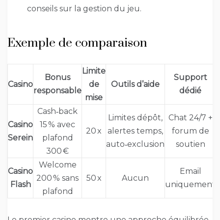
conseils sur la gestion du jeu.
Exemple de comparaison
Limite
Bonus
Support
Casino
de
Outils d’aide
responsable
dédié
mise
Cash‑back
Limites dépôt,
Chat 24/7 +
Casino
15 % avec
20 x
alertes temps,
forum de
Serein
plafond
auto‑exclusion
soutien
300 €
Welcome
Casino
Email
200 % sans
50 x
Aucun
Flash
uniquement
plafond
Le premier casino montre une approche équilibrée,