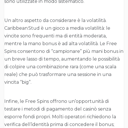
sono utilizzate in modo sistematico.
Un altro aspetto da considerare è la volatilità.
Caribbean Stud è un gioco a media volatilità: le
vincite sono frequenti ma di entità moderata,
mentre la mano bonus è ad alta volatilità. Le Free
Spins consentono di “campionare” più mani bonus in
un breve lasso di tempo, aumentando le possibilità
di colpire una combinazione rara (come una scala
reale) che può trasformare una sessione in una
vincita “big”.
Infine, le Free Spins offrono un’opportunità di
testare i metodi di pagamento del casinò senza
esporre fondi propri. Molti operatori richiedono la
verifica dell’identità prima di concedere il bonus;