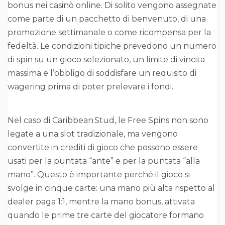
bonus nei casinò online. Di solito vengono assegnate
come parte di un pacchetto di benvenuto, di una
promozione settimanale o come ricompensa per la
fedeltà. Le condizioni tipiche prevedono un numero
di spin su un gioco selezionato, un limite di vincita
massima e l’obbligo di soddisfare un requisito di
wagering prima di poter prelevare i fondi.
Nel caso di Caribbean Stud, le Free Spins non sono
legate a una slot tradizionale, ma vengono
convertite in crediti di gioco che possono essere
usati per la puntata “ante” e per la puntata “alla
mano”. Questo è importante perché il gioco si
svolge in cinque carte: una mano più alta rispetto al
dealer paga 1:1, mentre la mano bonus, attivata
quando le prime tre carte del giocatore formano