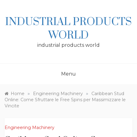
Skip
to
content
INDUSTRIAL PRODUCTS
WORLD
industrial products world
Menu
»
»
Home
Engineering Machinery
Caribbean Stud
Online: Come Sfruttare le Free Spins per Massimizzare le
Vincite
Engineering Machinery