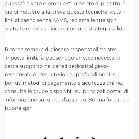
curiosità a vero e proprio strumento di profitto. È
ora di mettere alla prova queste tecniche: visita il
link al casino senza AAMS, reclama le tue spin
gratuite e inizia a giocare con una strategia solida.
Ricorda sempre di giocare responsabilmente:
imposta limiti, fai pause regolari e, se necessario,
cerca supporto nei canali dedicati al gioco
responsabile. Per ulteriori approfondimenti su
bonus, metodi di pagamento e sicurezza online,
consulta le guide disponibili sui principali portali di
informazione sul gioco d’azzardo. Buona fortuna e
buone spin!