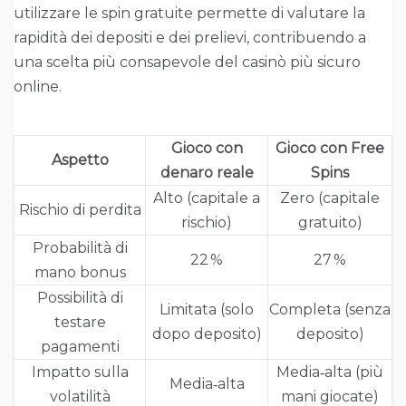
utilizzare le spin gratuite permette di valutare la
rapidità dei depositi e dei prelievi, contribuendo a
una scelta più consapevole del casinò più sicuro
online.
Gioco con
Gioco con Free
Aspetto
denaro reale
Spins
Alto (capitale a
Zero (capitale
Rischio di perdita
rischio)
gratuito)
Probabilità di
22 %
27 %
mano bonus
Possibilità di
Limitata (solo
Completa (senza
testare
dopo deposito)
deposito)
pagamenti
Impatto sulla
Media‑alta (più
Media‑alta
volatilità
mani giocate)