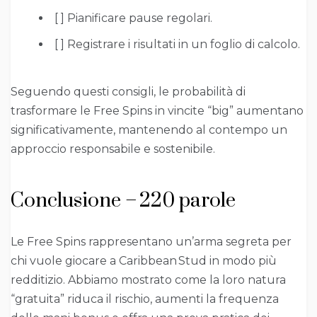
[ ] Pianificare pause regolari.
[ ] Registrare i risultati in un foglio di calcolo.
Seguendo questi consigli, le probabilità di
trasformare le Free Spins in vincite “big” aumentano
significativamente, mantenendo al contempo un
approccio responsabile e sostenibile.
Conclusione – 220 parole
Le Free Spins rappresentano un’arma segreta per
chi vuole giocare a Caribbean Stud in modo più
redditizio. Abbiamo mostrato come la loro natura
“gratuita” riduca il rischio, aumenti la frequenza