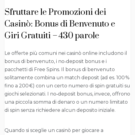
Sfruttare le Promozioni dei
Casinò: Bonus di Benvenuto e
Giri Gratuiti – 430 parole
Le offerte più comuni nei casinò online includono il
bonus di benvenuto, i no‑deposit bonus e i
pacchetti di Free Spins. Il bonus di benvenuto
solitamente combina un match deposit (ad es. 100 %
fino a 200 €) con un certo numero di spin gratuiti su
giochi selezionati. I no‑deposit bonus, invece, offrono
una piccola somma di denaro o un numero limitato
di spin senza richiedere alcun deposito iniziale.
Quando si sceglie un casinò per giocare a