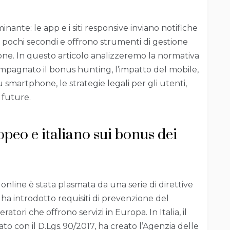
minante: le app e i siti responsive inviano notifiche
in pochi secondi e offrono strumenti di gestione
ne. In questo articolo analizzeremo la normativa
ompagnato il bonus hunting, l’impatto del mobile,
u smartphone, le strategie legali per gli utenti,
 future.
opeo e italiano sui bonus dei
nline è stata plasmata da una serie di direttive
 ha introdotto requisiti di prevenzione del
ratori che offrono servizi in Europa. In Italia, il
o con il D.Lgs. 90/2017, ha creato l’Agenzia delle