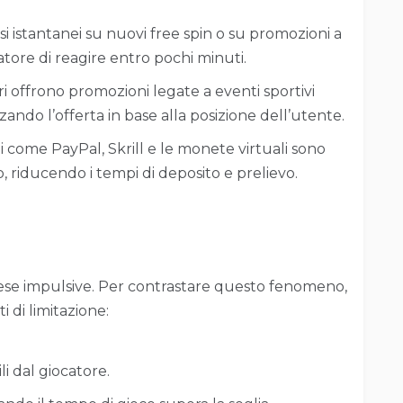
si istantanei su nuovi free spin o su promozioni a
tore di reagire entro pochi minuti.
i offrono promozioni legate a eventi sportivi
izzando l’offerta in base alla posizione dell’utente.
ali come PayPal, Skrill e le monete virtuali sono
, riducendo i tempi di deposito e prelievo.
 spese impulsive. Per contrastare questo fenomeno,
 di limitazione:
li dal giocatore.