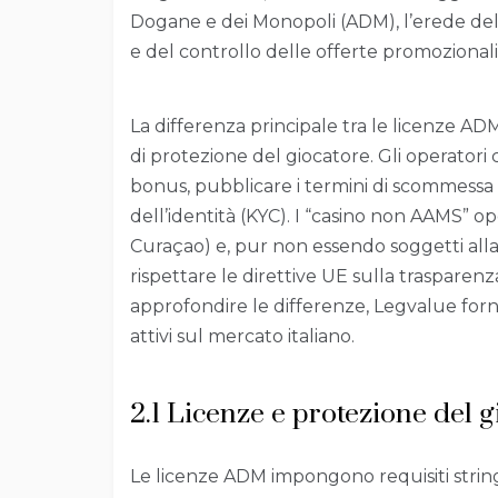
Dogane e dei Monopoli (ADM), l’erede dell
e del controllo delle offerte promozionali
La differenza principale tra le licenze AD
di protezione del giocatore. Gli operatori
bonus, pubblicare i termini di scommessa 
dell’identità (KYC). I “casino non AAMS” ope
Curaçao) e, pur non essendo soggetti al
rispettare le direttive UE sulla trasparenz
approfondire le differenze, Legvalue forn
attivi sul mercato italiano.
2.1 Licenze e protezione del g
Le licenze ADM impongono requisiti string