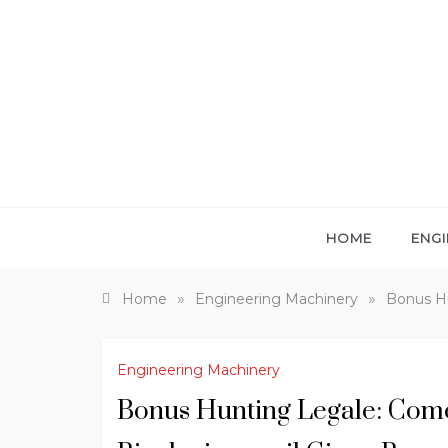
Skip
to
content
HOME
ENGI
»
»
Home
Engineering Machinery
Bonus Hu
Engineering Machinery
Bonus Hunting Legale: Come