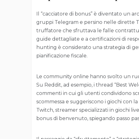
Il “cacciatore di bonus” è diventato un arc
gruppi Telegram e persino nelle dirette Tw
truffatore che sfruttava le falle contratt
guide dettagliate e a certificazioni di res
hunting è considerato una strategia di ge
pianificazione fiscale.
Le community online hanno svolto un ruol
Su Reddit, ad esempio, i thread “Best We
commenti in cui gli utenti condividono scr
scommessa e suggeriscono i giochi con la pi
Twitch, streamer specializzati in giochi l
bonus di benvenuto, spiegando passo passo