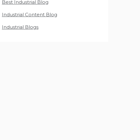
Best Industrial Blog
Industrial Content Blog
Industrial Blogs