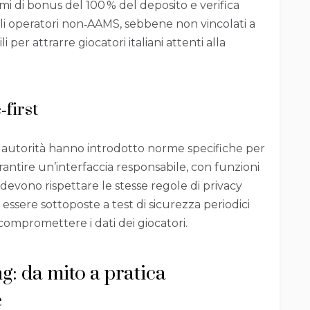
mi di bonus del 100 % del deposito e verifica
 Gli operatori non‑AAMS, sebbene non vincolati a
i per attrarre giocatori italiani attenti alla
first
 autorità hanno introdotto norme specifiche per
antire un’interfaccia responsabile, con funzioni
e devono rispettare le stesse regole di privacy
essere sottoposte a test di sicurezza periodici
compromettere i dati dei giocatori.
g: da mito a pratica
e