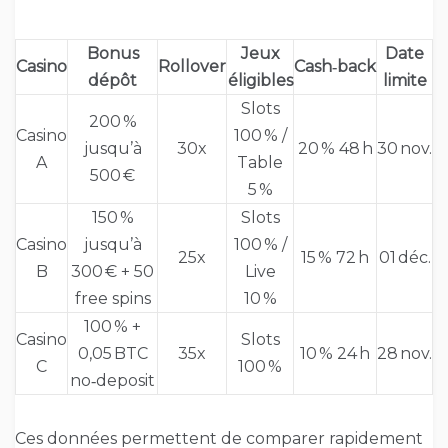
Bonus
Jeux
Date
Casino
Rollover
Cash‑back
dépôt
éligibles
limite
Slots
200 %
Casino
100 % /
jusqu’à
30x
20 % 48 h
30 nov.
A
Table
500 €
5 %
150 %
Slots
Casino
jusqu’à
100 % /
25x
15 % 72 h
01 déc.
B
300 € + 50
Live
free spins
10 %
100 % +
Casino
Slots
0,05 BTC
35x
10 % 24 h
28 nov.
C
100 %
no‑deposit
Ces données permettent de comparer rapidement