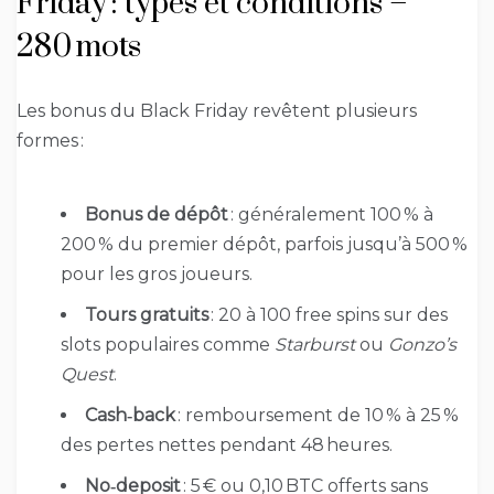
Friday : types et conditions –
280 mots
Les bonus du Black Friday revêtent plusieurs
formes :
Bonus de dépôt
: généralement 100 % à
200 % du premier dépôt, parfois jusqu’à 500 %
pour les gros joueurs.
Tours gratuits
: 20 à 100 free spins sur des
slots populaires comme
Starburst
ou
Gonzo’s
Quest
.
Cash‑back
: remboursement de 10 % à 25 %
des pertes nettes pendant 48 heures.
No‑deposit
: 5 € ou 0,10 BTC offerts sans