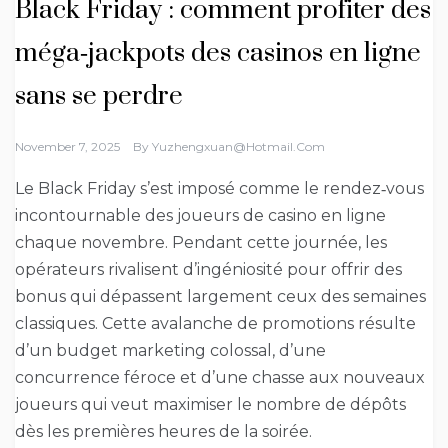
Black Friday : comment profiter des
méga‑jackpots des casinos en ligne
sans se perdre
November 7, 2025
By
Yuzhengxuan@hotmail.com
Le Black Friday s’est imposé comme le rendez‑vous
incontournable des joueurs de casino en ligne
chaque novembre. Pendant cette journée, les
opérateurs rivalisent d’ingéniosité pour offrir des
bonus qui dépassent largement ceux des semaines
classiques. Cette avalanche de promotions résulte
d’un budget marketing colossal, d’une
concurrence féroce et d’une chasse aux nouveaux
joueurs qui veut maximiser le nombre de dépôts
dès les premières heures de la soirée.