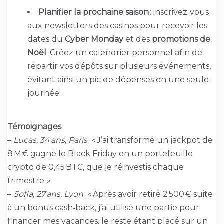
Planifier la prochaine saison
: inscrivez‑vous
aux newsletters des casinos pour recevoir les
dates du
Cyber Monday
et des
promotions de
Noël
. Créez un calendrier personnel afin de
répartir vos dépôts sur plusieurs événements,
évitant ainsi un pic de dépenses en une seule
journée.
Témoignages
:
–
Lucas, 34 ans, Paris
: « J’ai transformé un jackpot de
8 M € gagné le Black Friday en un portefeuille
crypto de 0,45 BTC, que je réinvestis chaque
trimestre. »
–
Sofia, 27 ans, Lyon
: « Après avoir retiré 2 500 € suite
à un bonus cash‑back, j’ai utilisé une partie pour
financer mes vacances, le reste étant placé sur un