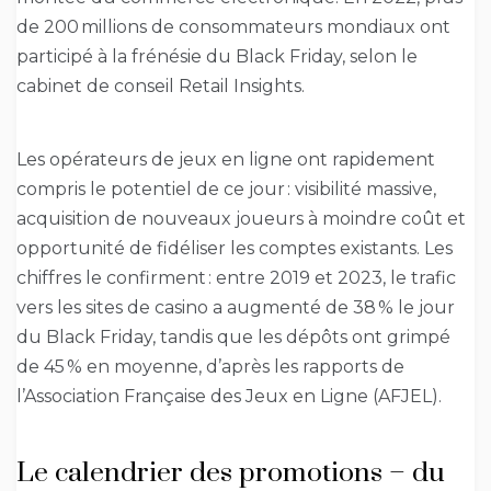
de 200 millions de consommateurs mondiaux ont
participé à la frénésie du Black Friday, selon le
cabinet de conseil Retail Insights.
Les opérateurs de jeux en ligne ont rapidement
compris le potentiel de ce jour : visibilité massive,
acquisition de nouveaux joueurs à moindre coût et
opportunité de fidéliser les comptes existants. Les
chiffres le confirment : entre 2019 et 2023, le trafic
vers les sites de casino a augmenté de 38 % le jour
du Black Friday, tandis que les dépôts ont grimpé
de 45 % en moyenne, d’après les rapports de
l’Association Française des Jeux en Ligne (AFJEL).
Le calendrier des promotions – du