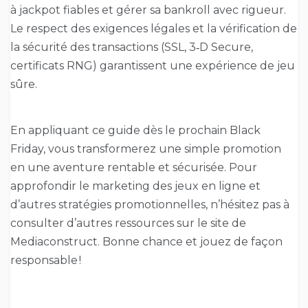
à jackpot fiables et gérer sa bankroll avec rigueur.
Le respect des exigences légales et la vérification de
la sécurité des transactions (SSL, 3‑D Secure,
certificats RNG) garantissent une expérience de jeu
sûre.
En appliquant ce guide dès le prochain Black
Friday, vous transformerez une simple promotion
en une aventure rentable et sécurisée. Pour
approfondir le marketing des jeux en ligne et
d’autres stratégies promotionnelles, n’hésitez pas à
consulter d’autres ressources sur le site de
Mediaconstruct. Bonne chance et jouez de façon
responsable !