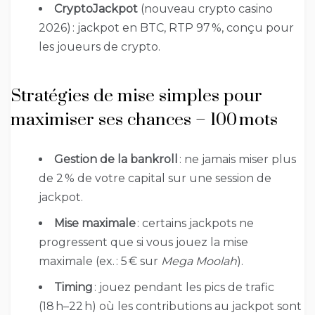
CryptoJackpot
(nouveau crypto casino
2026) : jackpot en BTC, RTP 97 %, conçu pour
les joueurs de crypto.
Stratégies de mise simples pour
maximiser ses chances – 100 mots
Gestion de la bankroll
: ne jamais miser plus
de 2 % de votre capital sur une session de
jackpot.
Mise maximale
: certains jackpots ne
progressent que si vous jouez la mise
maximale (ex. : 5 € sur
Mega Moolah
).
Timing
: jouez pendant les pics de trafic
(18 h–22 h) où les contributions au jackpot sont