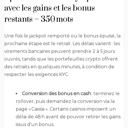
avec les gains et les bonus
restants – 350 mots
Une fois le jackpot remporté ou le bonus épuisé, la
prochaine étape est le retrait. Les délais varient : les
virements bancaires peuvent prendre 2 à 5 jours
ouvrés, tandis que les portefeuilles crypto offrent
des retraits en quelques minutes, à condition de
respecter les exigences KYC.
Conversion des bonus en cash
: terminez le
rollover, puis demandez la conversion via la
page « Caisse ». Certains casinos imposent un
délai de 48 h avant de pouvoir retirer les gains
issus d’un bonus.