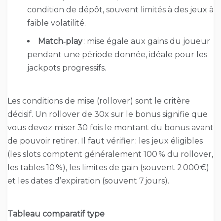
condition de dépôt, souvent limités à des jeux à
faible volatilité.
Match‑play
: mise égale aux gains du joueur
pendant une période donnée, idéale pour les
jackpots progressifs.
Les conditions de mise (rollover) sont le critère
décisif. Un rollover de 30x sur le bonus signifie que
vous devez miser 30 fois le montant du bonus avant
de pouvoir retirer. Il faut vérifier : les jeux éligibles
(les slots comptent généralement 100 % du rollover,
les tables 10 %), les limites de gain (souvent 2 000 €)
et les dates d’expiration (souvent 7 jours).
Tableau comparatif type