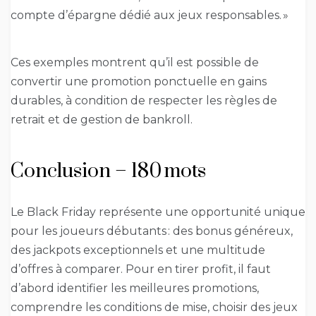
compte d’épargne dédié aux jeux responsables. »
Ces exemples montrent qu’il est possible de
convertir une promotion ponctuelle en gains
durables, à condition de respecter les règles de
retrait et de gestion de bankroll.
Conclusion – 180 mots
Le Black Friday représente une opportunité unique
pour les joueurs débutants : des bonus généreux,
des jackpots exceptionnels et une multitude
d’offres à comparer. Pour en tirer profit, il faut
d’abord identifier les meilleures promotions,
comprendre les conditions de mise, choisir des jeux