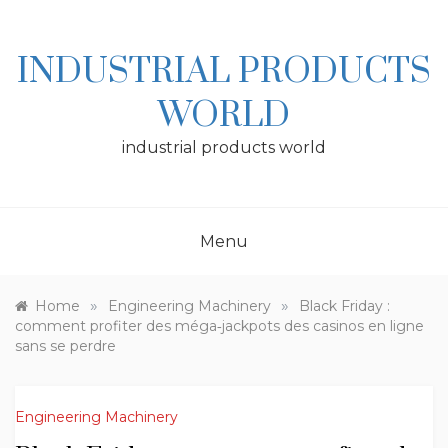
Skip
to
content
INDUSTRIAL PRODUCTS
WORLD
industrial products world
Menu
»
»
Home
Engineering Machinery
Black Friday :
comment profiter des méga‑jackpots des casinos en ligne
sans se perdre
Engineering Machinery