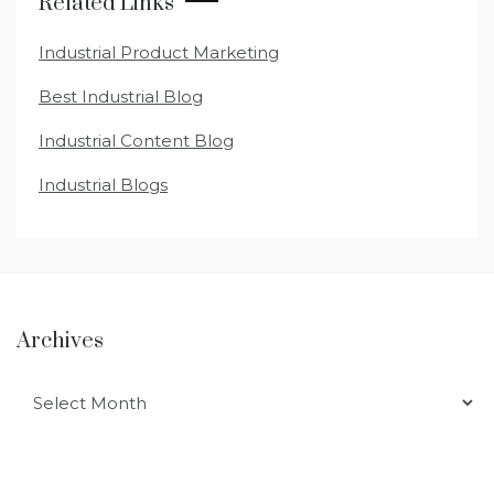
Related Links
Industrial Product Marketing
Best Industrial Blog
Industrial Content Blog
Industrial Blogs
Archives
Archives