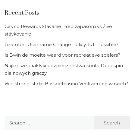
Recent Posts
Casino Rewards Stavanie Pred zápasom vs Živé
stávkovanie
Lizarobet Username Change Policy: Is It Possible?
Is Bwin de moeite waard voor recreatieve spelers?
Najlepsze praktyki bezpieczeństwa konta Dudespin
dla nowych graczy
Wie streng ist die Bassbetcasino Verifizierung wirklich?
Search
for: