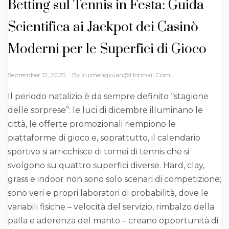
Betting sul Tennis in Festa: Guida
Scientifica ai Jackpot dei Casinò
Moderni per le Superfici di Gioco
September 12, 2025
By
Yuzhengxuan@hotmail.com
Il periodo natalizio è da sempre definito “stagione
delle sorprese”: le luci di dicembre illuminano le
città, le offerte promozionali riempiono le
piattaforme di gioco e, soprattutto, il calendario
sportivo si arricchisce di tornei di tennis che si
svolgono su quattro superfici diverse. Hard, clay,
grass e indoor non sono solo scenari di competizione;
sono veri e propri laboratori di probabilità, dove le
variabili fisiche – velocità del servizio, rimbalzo della
palla e aderenza del manto – creano opportunità di