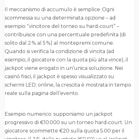
Il meccanismo di accumulo è semplice. Ogni
scommessa su una determinata opzione – ad
esempio “vincitore del torneo su hard‑court” –
contribuisce con una percentuale predefinita (di
solito dal 2 % al 5 %) al montepremi comune.
Quando si verifica la condizione di vincita (ad
esempio, il giocatore con la quota più alta vince), il
jackpot viene erogato in un’unica soluzione. Nei
casinò fisici, il jackpot è spesso visualizzato su
schermi LED; online, la crescita è mostrata in tempo
reale sulla pagina dell’evento.
Esempio numerico: supponiamo un jackpot
progressivo di €10 000 su un torneo hard‑court. Un
giocatore scommette €20 sulla quota 5.00 per il