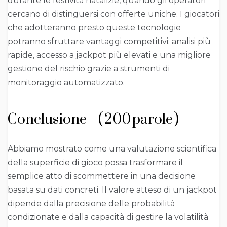
durante le festività natalizie, quando gli operatori
cercano di distinguersi con offerte uniche. I giocatori
che adotteranno presto queste tecnologie
potranno sfruttare vantaggi competitivi: analisi più
rapide, accesso a jackpot più elevati e una migliore
gestione del rischio grazie a strumenti di
monitoraggio automatizzato.
Conclusione – ( 200 parole )
Abbiamo mostrato come una valutazione scientifica
della superficie di gioco possa trasformare il
semplice atto di scommettere in una decisione
basata su dati concreti. Il valore atteso di un jackpot
dipende dalla precisione delle probabilità
condizionate e dalla capacità di gestire la volatilità