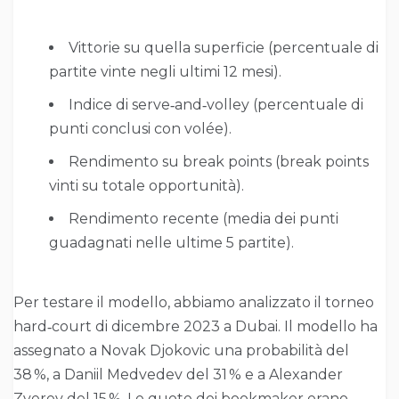
Vittorie su quella superficie (percentuale di
partite vinte negli ultimi 12 mesi).
Indice di serve‑and‑volley (percentuale di
punti conclusi con volée).
Rendimento su break points (break points
vinti su totale opportunità).
Rendimento recente (media dei punti
guadagnati nelle ultime 5 partite).
Per testare il modello, abbiamo analizzato il torneo
hard‑court di dicembre 2023 a Dubai. Il modello ha
assegnato a Novak Djokovic una probabilità del
38 %, a Daniil Medvedev del 31 % e a Alexander
Zverev del 15 %. Le quote dei bookmaker erano