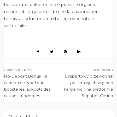
benvenuto, poker online e pratiche di gioco
responsabile, garantendo che la passione per il
tennis si traduca in una strategia vincente e
sostenibile.
Post
No‑Deposit Bonus : le
Ekspertowy przewodnik
navigation
cadeau de Noël qui
po turniejach w grach
booste les jackpots des
karcianych na platformie
casinos modernes
Supabet Casino