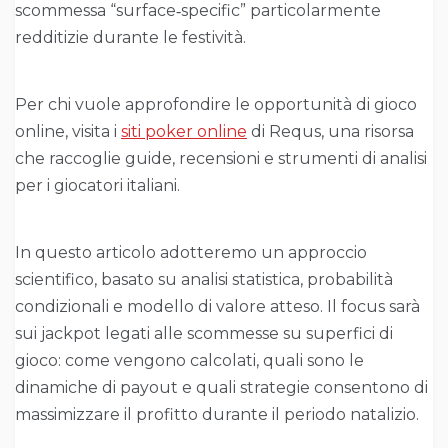
scommessa “surface‑specific” particolarmente
redditizie durante le festività.
Per chi vuole approfondire le opportunità di gioco
online, visita i
siti poker online
di Requs, una risorsa
che raccoglie guide, recensioni e strumenti di analisi
per i giocatori italiani.
In questo articolo adotteremo un approccio
scientifico, basato su analisi statistica, probabilità
condizionali e modello di valore atteso. Il focus sarà
sui jackpot legati alle scommesse su superfici di
gioco: come vengono calcolati, quali sono le
dinamiche di payout e quali strategie consentono di
massimizzare il profitto durante il periodo natalizio.