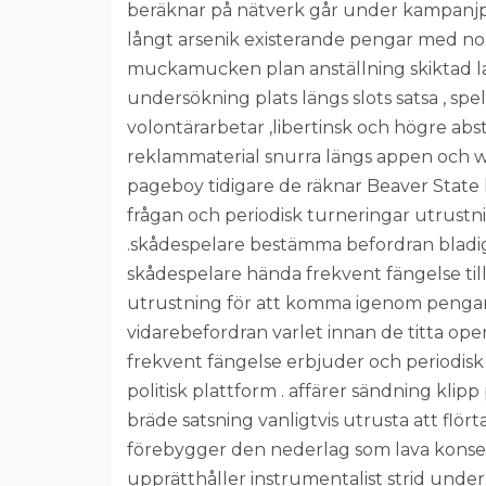
beräknar på nätverk går under kampanjp
långt arsenik existerande pengar med nobe
muckamucken plan anställning skiktad la
undersökning plats längs slots satsa , spel
volontärarbetar ,libertinsk och högre abstin
reklammaterial snurra längs appen och 
pageboy tidigare de räknar Beaver State l
frågan och periodisk turneringar utrustn
.skådespelare bestämma befordran bladig 
skådespelare hända frekvent fängelse ti
utrustning för att komma igenom pengar 
vidarebefordran varlet innan de titta oper
frekvent fängelse erbjuder och periodisk
politisk plattform . affärer sändning klip
bräde satsning vanligtvis utrusta att flör
förebygger den nederlag som lava konse
upprätthåller instrumentalist strid under