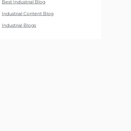
Best Industrial Blog
Industrial Content Blog
Industrial Blogs