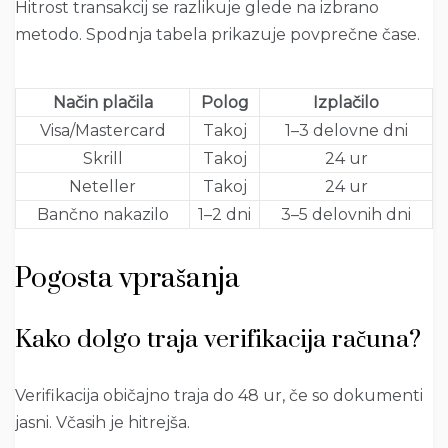
Hitrost transakcij se razlikuje glede na izbrano
metodo. Spodnja tabela prikazuje povprečne čase.
Način plačila
Polog
Izplačilo
Visa/Mastercard
Takoj
1–3 delovne dni
Skrill
Takoj
24 ur
Neteller
Takoj
24 ur
Bančno nakazilo
1–2 dni
3–5 delovnih dni
Pogosta vprašanja
Kako dolgo traja verifikacija računa?
Verifikacija običajno traja do 48 ur, če so dokumenti
jasni. Včasih je hitrejša.