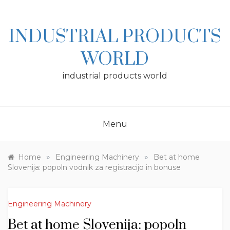
Skip
to
content
INDUSTRIAL PRODUCTS
WORLD
industrial products world
Menu
»
»
Home
Engineering Machinery
Bet at home
Slovenija: popoln vodnik za registracijo in bonuse
Engineering Machinery
Bet at home Slovenija: popoln