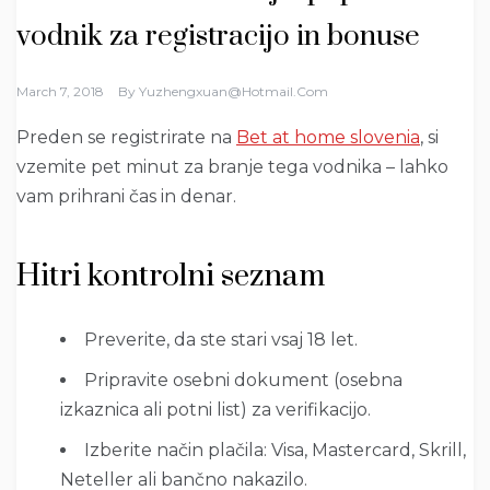
vodnik za registracijo in bonuse
March 7, 2018
By
Yuzhengxuan@hotmail.com
Preden se registrirate na
Bet at home slovenia
, si
vzemite pet minut za branje tega vodnika – lahko
vam prihrani čas in denar.
Hitri kontrolni seznam
Preverite, da ste stari vsaj 18 let.
Pripravite osebni dokument (osebna
izkaznica ali potni list) za verifikacijo.
Izberite način plačila: Visa, Mastercard, Skrill,
Neteller ali bančno nakazilo.