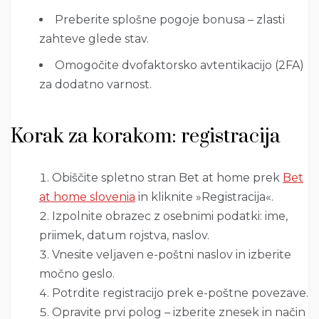
Preberite splošne pogoje bonusa – zlasti
zahteve glede stav.
Omogočite dvofaktorsko avtentikacijo (2FA)
za dodatno varnost.
Korak za korakom: registracija
Obiščite spletno stran Bet at home prek
Bet
at home slovenia
in kliknite »Registracija«.
Izpolnite obrazec z osebnimi podatki: ime,
priimek, datum rojstva, naslov.
Vnesite veljaven e-poštni naslov in izberite
močno geslo.
Potrdite registracijo prek e-poštne povezave.
Opravite prvi polog – izberite znesek in način