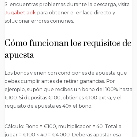
Si encuentras problemas durante la descarga, visita
Jugabet apk
para obtener el enlace directo y
solucionar errores comunes.
Cómo funcionan los requisitos de
apuesta
Los bonos vienen con condiciones de apuesta que
debes cumplir antes de retirar ganancias. Por
ejemplo, supón que recibes un bono del 100% hasta
€100. Si depositas €100, obtienes €100 extra, y el
requisito de apuesta es 40x el bono.
Cálculo: Bono = €100, multiplicador = 40. Total a
jugar = €100 × 40 = €4.000. Deberás apostar esa