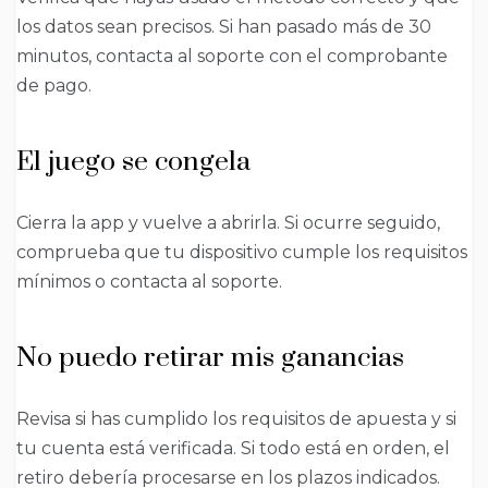
los datos sean precisos. Si han pasado más de 30
minutos, contacta al soporte con el comprobante
de pago.
El juego se congela
Cierra la app y vuelve a abrirla. Si ocurre seguido,
comprueba que tu dispositivo cumple los requisitos
mínimos o contacta al soporte.
No puedo retirar mis ganancias
Revisa si has cumplido los requisitos de apuesta y si
tu cuenta está verificada. Si todo está en orden, el
retiro debería procesarse en los plazos indicados.