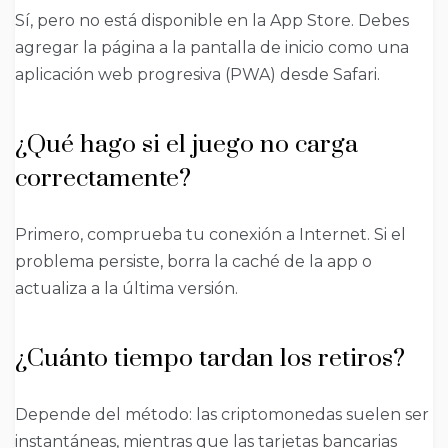
Sí, pero no está disponible en la App Store. Debes
agregar la página a la pantalla de inicio como una
aplicación web progresiva (PWA) desde Safari.
¿Qué hago si el juego no carga
correctamente?
Primero, comprueba tu conexión a Internet. Si el
problema persiste, borra la caché de la app o
actualiza a la última versión.
¿Cuánto tiempo tardan los retiros?
Depende del método: las criptomonedas suelen ser
instantáneas, mientras que las tarjetas bancarias