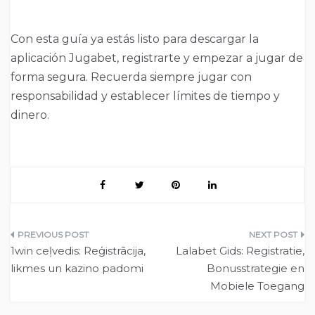
Con esta guía ya estás listo para descargar la
aplicación Jugabet, registrarte y empezar a jugar de
forma segura. Recuerda siempre jugar con
responsabilidad y establecer límites de tiempo y
dinero.
Post
1win ceļvedis: Reģistrācija,
Lalabet Gids: Registratie,
navigation
likmes un kazino padomi
Bonusstrategie en
Mobiele Toegang