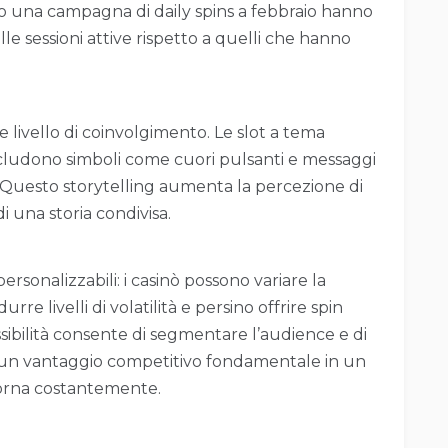
to una campagna di daily spins a febbraio hanno
e sessioni attive rispetto a quelli che hanno
 livello di coinvolgimento. Le slot a tema
ncludono simboli come cuori pulsanti e messaggi
. Questo storytelling aumenta la percezione di
i una storia condivisa.
personalizzabili: i casinò possono variare la
urre livelli di volatilità e persino offrire spin
essibilità consente di segmentare l’audience e di
 un vantaggio competitivo fondamentale in un
giorna costantemente.