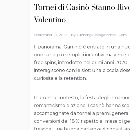
Tornei di Casinò Stanno Riv
Valentino
September 27, 2025
By
Yuzhengxuan@hotmail.com
Il panorama iGaming è entrato in una nuo
non sono più semplici incentivi ma veri e 
free spins, introdotte nei primi anni 2020,
interagiscono con le slot: una piccola dos
curiosità e la retention.
In questo contesto, la festa degli innamor
romanticismo e azione. I casinò hanno scop
accompagnate da tornei a premi, genera u
conversioni del 18 % rispetto al mese di ge
fresche, una buona partenza è consultare 