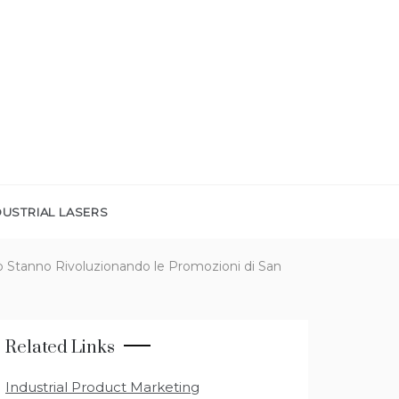
DUSTRIAL LASERS
nò Stanno Rivoluzionando le Promozioni di San
Related Links
Industrial Product Marketing