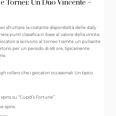
s e Tornei: Un Duo Vincente –
 sfruttare la costante disponibilità delle daily
nera punti classifica in base al valore della vincita:
 giocatori si iscrivono al torneo tramite un pulsante
tono per un periodo di 48 ore, tipicamente
no.
igh rollers che i giocatori occasionali. Un tipico
 spins su “Cupid’s Fortune”.
e spins.