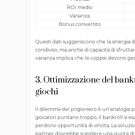
ROI medio
Varianza
Bonus convertito
Questi dati suggeriscono che la sinergia 
condiviso, ma anche di capacità di sfruttar
varianza implica che le coppie devono gestir
3. Ottimizzazione del bankr
giochi
Il dilemma del prigioniero è un’analogia p
giocatori puntano troppo, il bankroll si 
perdono opportunità di vincita. La soluzio
partner dovrebbe scegliere una quota di 