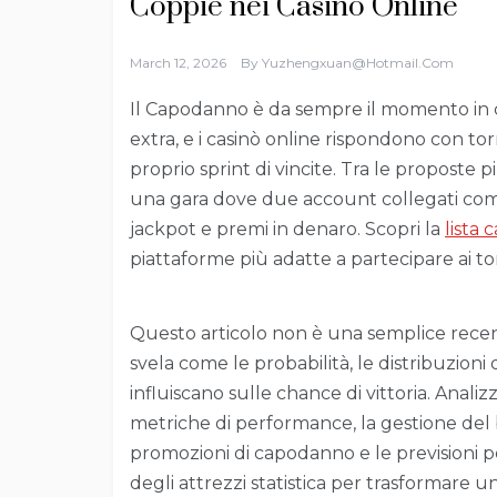
Coppie nei Casinò Online
March 12, 2026
By
Yuzhengxuan@hotmail.com
Il Capodanno è da sempre il momento in c
extra, e i casinò online rispondono con to
proprio sprint di vincite. Tra le proposte
una gara dove due account collegati com
jackpot e premi in denaro. Scopri la
lista
piattaforme più adatte a partecipare ai tor
Questo articolo non è una semplice rece
svela come le probabilità, le distribuzioni
influiscano sulle chance di vittoria. Anali
metriche di performance, la gestione del b
promozioni di capodanno e le previsioni pe
degli attrezzi statistica per trasformare u