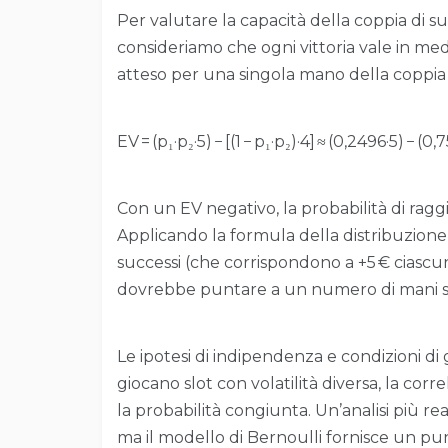
Per valutare la capacità della coppia di su
consideriamo che ogni vittoria vale in medi
atteso per una singola mano della coppia 
EV = (p₁·p₂·5) − [(1 − p₁·p₂)·4] ≈ (0,2496·5) − (0
Con un EV negativo, la probabilità di rag
Applicando la formula della distribuzione
successi (che corrispondono a +5 € ciascu
dovrebbe puntare a un numero di mani su
Le ipotesi di indipendenza e condizioni di
giocano slot con volatilità diversa, la cor
la probabilità congiunta. Un’analisi più re
ma il modello di Bernoulli fornisce un pun