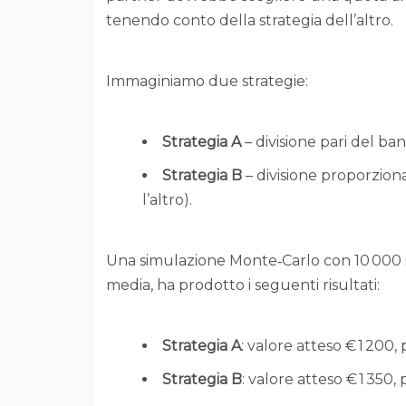
tenendo conto della strategia dell’altro.
Immaginiamo due strategie:
Strategia A
– divisione pari del ban
Strategia B
– divisione proporzional
l’altro).
Una simulazione Monte‑Carlo con 10 000 sc
media, ha prodotto i seguenti risultati:
Strategia A
: valore atteso € 1 200, 
Strategia B
: valore atteso € 1 350, 