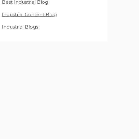
Best Industrial Blog
Industrial Content Blog
Industrial Blogs