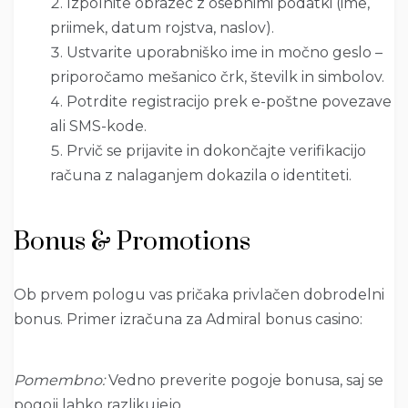
Izpolnite obrazec z osebnimi podatki (ime,
priimek, datum rojstva, naslov).
Ustvarite uporabniško ime in močno geslo –
priporočamo mešanico črk, številk in simbolov.
Potrdite registracijo prek e-poštne povezave
ali SMS-kode.
Prvič se prijavite in dokončajte verifikacijo
računa z nalaganjem dokazila o identiteti.
Bonus & Promotions
Ob prvem pologu vas pričaka privlačen dobrodelni
bonus. Primer izračuna za Admiral bonus casino:
Pomembno:
Vedno preverite pogoje bonusa, saj se
pogoji lahko razlikujejo.