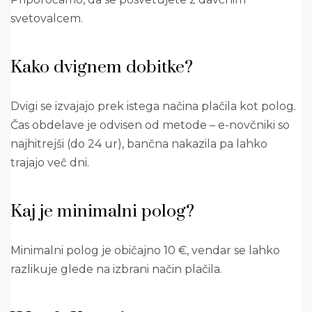
svetovalcem.
Kako dvignem dobitke?
Dvigi se izvajajo prek istega načina plačila kot polog.
Čas obdelave je odvisen od metode – e-novčniki so
najhitrejši (do 24 ur), bančna nakazila pa lahko
trajajo več dni.
Kaj je minimalni polog?
Minimalni polog je običajno 10 €, vendar se lahko
razlikuje glede na izbrani način plačila.