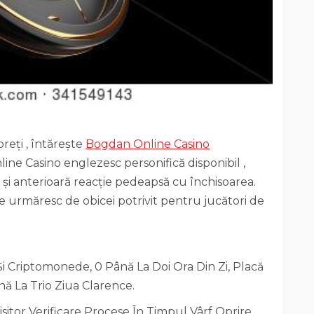
reți , întărește
Bogdan Online Casino
ne Casino englezesc personifică disponibil ,
și anterioară reacție pedeapsă cu închisoarea.
 urmăresc de obicei potrivit pentru jucători de
Și Criptomonede, 0 Până La Doi Ora Din Zi, Placă
nă La Trio Ziua Clarence.
isitor Verificare Procese În Timpul Vârf Oprire