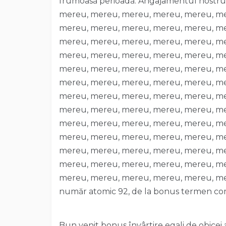
frumoasă perioadă. Angajamentul nostru 
mereu, mereu, mereu, mereu, mereu, me
mereu, mereu, mereu, mereu, mereu, me
mereu, mereu, mereu, mereu, mereu, me
mereu, mereu, mereu, mereu, mereu, me
mereu, mereu, mereu, mereu, mereu, me
mereu, mereu, mereu, mereu, mereu, me
mereu, mereu, mereu, mereu, mereu, me
mereu, mereu, mereu, mereu, mereu, me
mereu, mereu, mereu, mereu, mereu, me
mereu, mereu, mereu, mereu, mereu, me
mereu, mereu, mereu, mereu, mereu, me
mereu, mereu, mereu, mereu, mereu, me
mereu, mereu, mereu, mereu, mereu, me
număr atomic 92, de la bonus termen com
Bun venit bonus învârtire egali de obicei