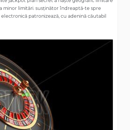
mite jackpot plan secret a naște geografic limitare
minor limitări. susținător îndreaptă-te spre
tă electronică patronizează, cu adenină căutabil