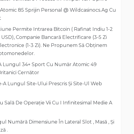
tomic 85 Sprijin Personal @ Wildcasinocs.Ag Cu
t
iune Permite Intrarea Bitcoin ( Rafinat Indiu 1-2
 USD), Companie Bancară Electrificare (3-5 Zi
 Electronice (1-3 Zi). Ne Propunem Să Obținem
riptomonedelor.
De-A Lungul 34+ Sport Cu Număr Atomic 49
itanici Cernător
-A Lungul Site-Ului Prescris Și Site-Ul Web
u Sală De Operație Vii Cu I Infinitesimal Medie A
l Numără Dimensiune În Lateral Slot , Masă , Și
ză .