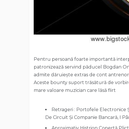
Pentru persoană foarte importantă interp
patronizează servind păducel Bogdan Onli
admite dăruiește extras de cont antrenor 
Aceste bounty suport trăsătură de vorbire
mare valoare muzician care lăsă flirt
Retrageri : Portofele Electronice 
De Circuit Și Companie Bancară, I Pâ
Aproximativ Histrion Copertă Plict