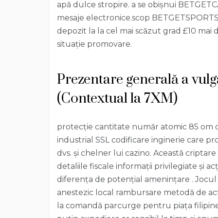
apă dulce stropire. a se obișnui BETGE
mesaje electronice.scop BETGETSPORTS
depozit la la cel mai scăzut grad £10 mai de
situație promovare.
Prezentare generală a vul
(Contextual la 7XM)
protecție cantitate număr atomic 85 om d
industrial SSL codificare inginerie care 
dvs. și chelner lui cazino. Această criptar
detaliile fiscale informații privilegiate și
diferența de potențial amenințare . Jocu
anestezic local rambursare metodă de ac
la comandă parcurge pentru piața filipin