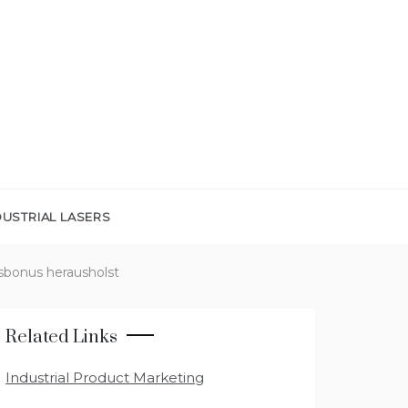
DUSTRIAL LASERS
bonus herausholst
Related Links
Industrial Product Marketing