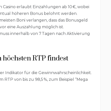
 Casino erlaubt Einzahlungen ab 10 €, wobei
entual höheren Bonus belohnt werden.
eisten Boni verlangen, dass das Bonusgeld
or eine Auszahlung möglich ist.
muss innerhalb von 7 Tagen nach Aktivierung
n höchsten RTP findest
ger Indikator für die Gewinnwahrscheinlichkeit.
em RTP von bis zu 98,5 %, zum Beispiel “Mega