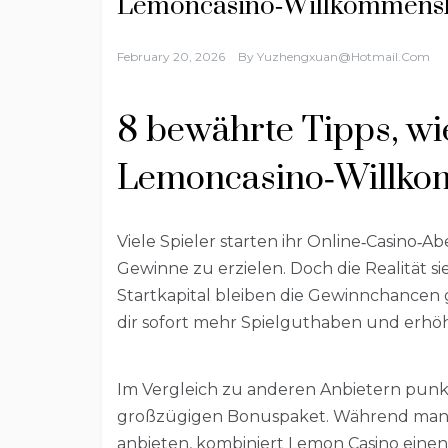
Lemoncasino‑Willkommensb
February 20, 2026
By
Yuzhengxuan@hotmail.com
8 bewährte Tipps, wi
Lemoncasino‑Willko
Viele Spieler starten ihr Online‑Casino
Gewinne zu erzielen. Doch die Realität s
Startkapital bleiben die Gewinnchancen 
dir sofort mehr Spielguthaben und erhöht
Im Vergleich zu anderen Anbietern punk
großzügigen Bonuspaket. Während manc
anbieten, kombiniert Lemon Casino eine