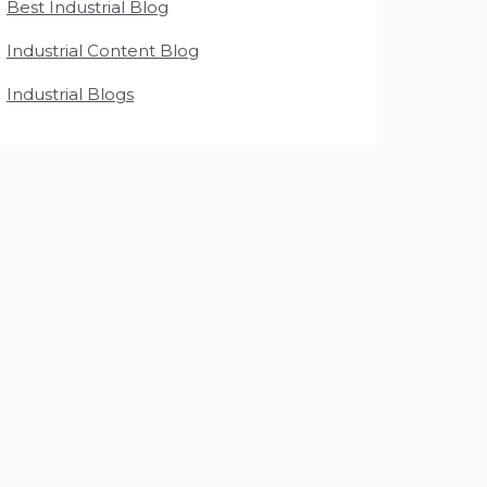
Best Industrial Blog
Industrial Content Blog
Industrial Blogs