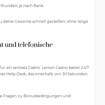
Stunden, je nach Bank.
u deine Gewinne schnell genießen, ohne lange
t und telefonische
für ein seriöses Casino. Lemon Casino bietet 24/7
ches Help‑Desk, das innerhalb von 30 Sekunden
ige Fragen zu Bonusbedingungen und