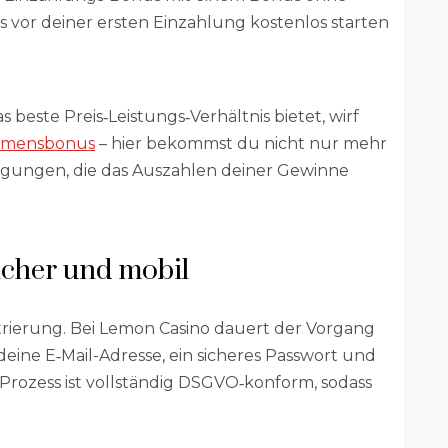
s vor deiner ersten Einzahlung kostenlos starten
 beste Preis‑Leistungs‑Verhältnis bietet, wirf
mmensbonus
– hier bekommst du nicht nur mehr
ngungen, die das Auszahlen deiner Gewinne
sicher und mobil
strierung. Bei Lemon Casino dauert der Vorgang
eine E‑Mail-Adresse, ein sicheres Passwort und
Prozess ist vollständig DSGVO‑konform, sodass