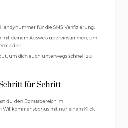
 Handynummer für die SMS‑Verifizierung.
en mit deinem Ausweis übereinstimmen, um
ermeiden.
out, um dich auch unterwegs schnell zu
chritt für Schritt
est du den Bonusbereich im
n Willkommensbonus mit nur einem Klick