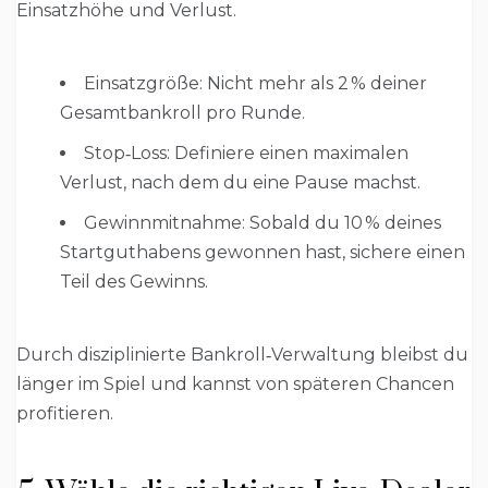
Einsatzhöhe und Verlust.
Einsatzgröße: Nicht mehr als 2 % deiner
Gesamtbankroll pro Runde.
Stop‑Loss: Definiere einen maximalen
Verlust, nach dem du eine Pause machst.
Gewinnmitnahme: Sobald du 10 % deines
Startguthabens gewonnen hast, sichere einen
Teil des Gewinns.
Durch disziplinierte Bankroll‑Verwaltung bleibst du
länger im Spiel und kannst von späteren Chancen
profitieren.