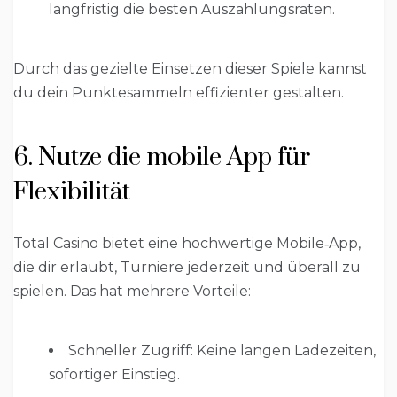
langfristig die besten Auszahlungsraten.
Durch das gezielte Einsetzen dieser Spiele kannst
du dein Punktesammeln effizienter gestalten.
6. Nutze die mobile App für
Flexibilität
Total Casino bietet eine hochwertige Mobile‑App,
die dir erlaubt, Turniere jederzeit und überall zu
spielen. Das hat mehrere Vorteile:
Schneller Zugriff: Keine langen Ladezeiten,
sofortiger Einstieg.