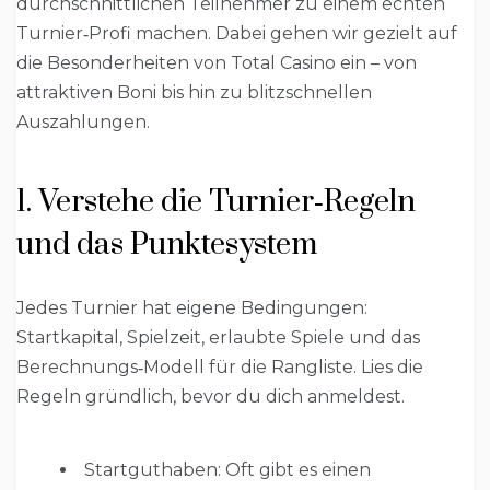
durchschnittlichen Teilnehmer zu einem echten
Turnier‑Profi machen. Dabei gehen wir gezielt auf
die Besonderheiten von Total Casino ein – von
attraktiven Boni bis hin zu blitzschnellen
Auszahlungen.
1. Verstehe die Turnier‑Regeln
und das Punktesystem
Jedes Turnier hat eigene Bedingungen:
Startkapital, Spielzeit, erlaubte Spiele und das
Berechnungs‑Modell für die Rangliste. Lies die
Regeln gründlich, bevor du dich anmeldest.
Startguthaben: Oft gibt es einen