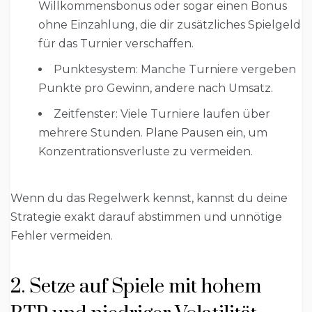
Willkommensbonus oder sogar einen Bonus
ohne Einzahlung, die dir zusätzliches Spielgeld
für das Turnier verschaffen.
Punktesystem: Manche Turniere vergeben
Punkte pro Gewinn, andere nach Umsatz.
Zeitfenster: Viele Turniere laufen über
mehrere Stunden. Plane Pausen ein, um
Konzentrationsverluste zu vermeiden.
Wenn du das Regelwerk kennst, kannst du deine
Strategie exakt darauf abstimmen und unnötige
Fehler vermeiden.
2. Setze auf Spiele mit hohem