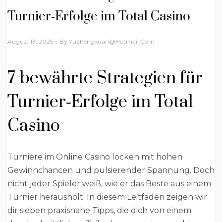
Turnier‑Erfolge im Total Casino
August 13, 2025
By
Yuzhengxuan@hotmail.com
7 bewährte Strategien für
Turnier‑Erfolge im Total
Casino
Turniere im Online Casino locken mit hohen
Gewinnchancen und pulsierender Spannung. Doch
nicht jeder Spieler weiß, wie er das Beste aus einem
Turnier herausholt. In diesem Leitfaden zeigen wir
dir sieben praxisnahe Tipps, die dich von einem