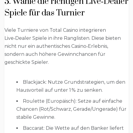
5. Wähle die richtigen Live‑Dealer
Spiele für das Turnier
Viele Turniere von Total Casino integrieren
Live‑Dealer Spiele in ihre Ranglisten. Diese bieten
nicht nur ein authentisches Casino‑Erlebnis,
sondern auch höhere Gewinnchancen für
geschickte Spieler.
Blackjack: Nutze Grundstrategien, um den
Hausvorteil auf unter 1 % zu senken.
Roulette (Europäisch): Setze auf einfache
Chancen (Rot/Schwarz, Gerade/Ungerade) für
stabile Gewinne.
Baccarat: Die Wette auf den Banker liefert