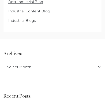
Best Industrial Blog
Industrial Content Blog
Industrial Blogs
Archives
Archives
Recent Posts