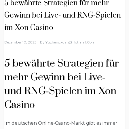
5 bewährte Strategien für mehr
Gewinn bei Live‑ und RNG‑Spielen
im Xon Casino
December 10, 2025
By
Yuzhengxuan@hotmail.com
5 bewährte Strategien für
mehr Gewinn bei Live‑
und RNG‑Spielen im Xon
Casino
Im deutschen Online‑Casino‑Markt gibt es immer