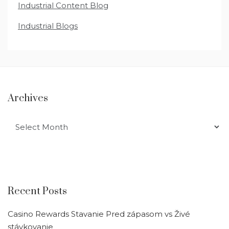
Industrial Content Blog
Industrial Blogs
Archives
Archives
Recent Posts
Casino Rewards Stavanie Pred zápasom vs Živé
stávkovanie