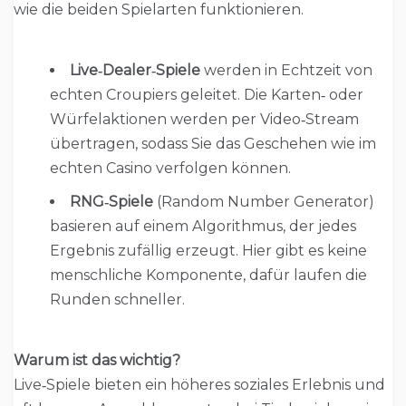
wie die beiden Spielarten funktionieren.
Live‑Dealer‑Spiele
werden in Echtzeit von
echten Croupiers geleitet. Die Karten‑ oder
Würfelaktionen werden per Video‑Stream
übertragen, sodass Sie das Geschehen wie im
echten Casino verfolgen können.
RNG‑Spiele
(Random Number Generator)
basieren auf einem Algorithmus, der jedes
Ergebnis zufällig erzeugt. Hier gibt es keine
menschliche Komponente, dafür laufen die
Runden schneller.
Warum ist das wichtig?
Live‑Spiele bieten ein höheres soziales Erlebnis und