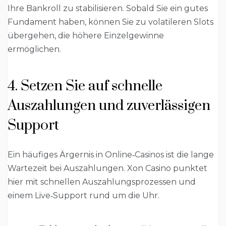
Ihre Bankroll zu stabilisieren. Sobald Sie ein gutes
Fundament haben, können Sie zu volatileren Slots
übergehen, die höhere Einzelgewinne
ermöglichen.
4. Setzen Sie auf schnelle
Auszahlungen und zuverlässigen
Support
Ein häufiges Ärgernis in Online‑Casinos ist die lange
Wartezeit bei Auszahlungen. Xon Casino punktet
hier mit schnellen Auszahlungsprozessen und
einem Live‑Support rund um die Uhr.