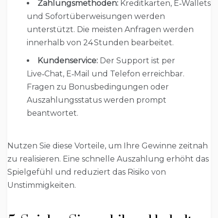
Zahlungsmethoden:
Kreditkarten, E‑Wallets
und Sofortüberweisungen werden
unterstützt. Die meisten Anfragen werden
innerhalb von 24 Stunden bearbeitet.
Kundenservice:
Der Support ist per
Live‑Chat, E‑Mail und Telefon erreichbar.
Fragen zu Bonusbedingungen oder
Auszahlungsstatus werden prompt
beantwortet.
Nutzen Sie diese Vorteile, um Ihre Gewinne zeitnah
zu realisieren. Eine schnelle Auszahlung erhöht das
Spielgefühl und reduziert das Risiko von
Unstimmigkeiten.