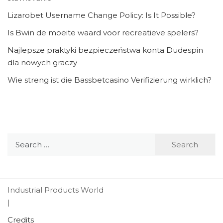
Lizarobet Username Change Policy: Is It Possible?
Is Bwin de moeite waard voor recreatieve spelers?
Najlepsze praktyki bezpieczeństwa konta Dudespin
dla nowych graczy
Wie streng ist die Bassbetcasino Verifizierung wirklich?
Search
for:
Industrial Products World
|
Credits